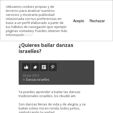
Utilizamos cookies propias y de
terceros para analizar nuestros
servicios y mostrarte publicidad
relacionada con tus preferencias en
Acepto
Rechazar
base a un perfil elaborado a partir de
tus hábitos de navegación (por ejemplo
páginas visitadas). Puedes obtener más
información
AQUÍ
Estás en:
Inicio
·
¿Quieres bailar danzas
israelíes?
¿Quieres bailar danzas
israelíes?
03 Jun 2013
In
Danzas Israelíes
Ya puedes aprender a bailar las danzas
tradicionales israelíes, los rikudéi am.
Son danzas llenas de vida y de alegría, y se
bailan (cómo no) en ronda, todos juntos,
simbolizando la unidad.