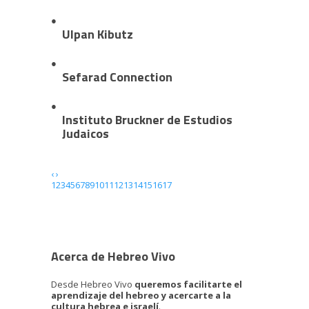
Ulpan Kibutz
Sefarad Connection
Instituto Bruckner de Estudios
Judaicos
‹
›
1
2
3
4
5
6
7
8
9
10
11
12
13
14
15
16
17
Acerca de Hebreo Vivo
Desde Hebreo Vivo
queremos facilitarte el
aprendizaje del hebreo y acercarte a la
cultura hebrea e israelí
.