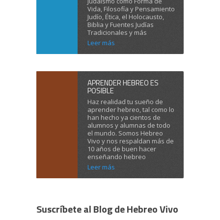
Judaísmo como Forma de
Vida, Filosofía y Pensamiento
Judío, Ética, el Holocausto,
Biblia y Fuentes Judías
Tradicionales y más
Leer más
APRENDER HEBREO ES
POSIBLE
Haz realidad tu sueño de
aprender hebreo, tal como lo
han hecho ya cientos de
alumnos y alumnas de todo
el mundo. Somos Hebreo
Vivo y nos respaldan más de
10 años de buen hacer
enseñando hebreo
Leer más
Suscríbete al Blog de Hebreo Vivo