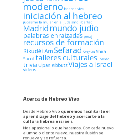
moderno
hebreo vivo
iniciación al hebreo
judaísmo
la mujer en el judaísmo
libertad
mundo judío
Madrid
palabras enraizadas
pesaj
recursos de formación
Sefarad
Rikudéi Am
Shirá
Segovia
talleres culturales
Sucot
Toledo
Viajes a Israel
trivia
Ulpan Kibbutz
vídeos
Acerca de Hebreo Vivo
Desde Hebreo Vivo
queremos facilitarte el
aprendizaje del hebreo y acercarte a la
cultura hebrea e israelí
.
Nos apasiona lo que hacemos. Con cada nuevo
alumno o cliente nuevo, nuestra ilusión se
renueva y se refuerza.