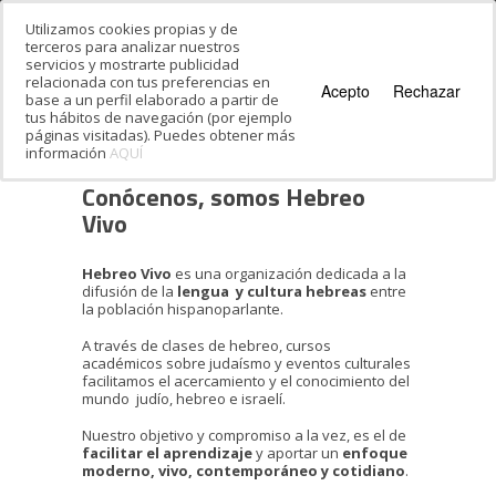
Utilizamos cookies propias y de
terceros para analizar nuestros
servicios y mostrarte publicidad
relacionada con tus preferencias en
Acepto
Rechazar
base a un perfil elaborado a partir de
tus hábitos de navegación (por ejemplo
páginas visitadas). Puedes obtener más
información
AQUÍ
Estás en:
Inicio
·
Conócenos, somos Hebreo
Vivo
Conócenos, somos Hebreo
Vivo
Hebreo Vivo
es una organización dedicada a la
difusión de la
lengua y c
ultura
hebreas
entre
la población hispanoparlante.
A través de clases de hebreo, cursos
académicos sobre judaísmo y eventos culturales
facilitamos el acercamiento y el conocimiento del
mundo judío, hebreo e israelí.
Nuestro objetivo y compromiso a la vez, es el de
facilitar el aprendizaje
y aportar un
enfoque
moderno, vivo, contemporáneo y cotidiano
.