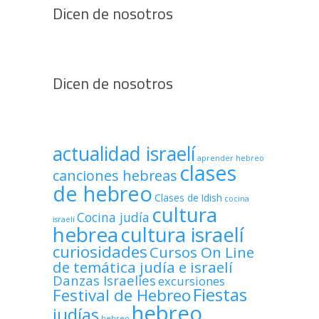
Dicen de nosotros
Dicen de nosotros
actualidad israelí
aprender hebreo
clases
canciones hebreas
de hebreo
Clases de Idish
cocina
cultura
Cocina judía
israelí
hebrea
cultura israelí
curiosidades
Cursos On Line
de temática judía e israelí
Danzas Israelíes
excursiones
Fiestas
Festival de Hebreo
hebreo
judías
hebreo