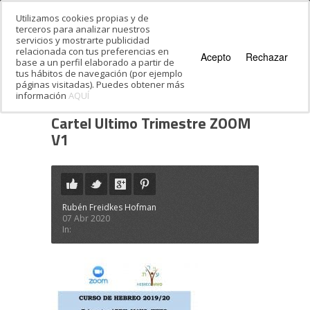
Utilizamos cookies propias y de
terceros para analizar nuestros
servicios y mostrarte publicidad
relacionada con tus preferencias en
Acepto
Rechazar
base a un perfil elaborado a partir de
tus hábitos de navegación (por ejemplo
páginas visitadas). Puedes obtener más
información
AQUÍ
Estás en:
Inicio
·
Cartel Ultimo Trimestre
ZOOM V1
Cartel Ultimo Trimestre ZOOM
V1
Rubén Freidkes Hofman
07 Abr 2020
In: