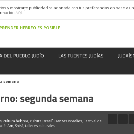
cios y mostrarte publicidad relacionada con tus preferencias en base a un 
formación
AQUÍ
PRENDER HEBREO ES POSIBLE
A DEL PUEBLO JUDÍO
LAS FUENTES JUDÍAS
JUDAÍS
da semana
erno: segunda semana
s
,
cultura hebrea
,
cultura israelí
,
Danzas Israelíes
,
Festival de
udéi Am
,
Shirá
,
talleres culturales