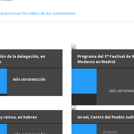
e procesan los datos de tus comentarios.
ión de la delegación, en
Programa del 3º Festival de 
o
Moderno en Madrid
¡Por ..
MÁS INFORMACIÓN
MÁS INFORMA
y reinos, en hebreo
Israel, Centro del Pueblo Judí
Shalom!