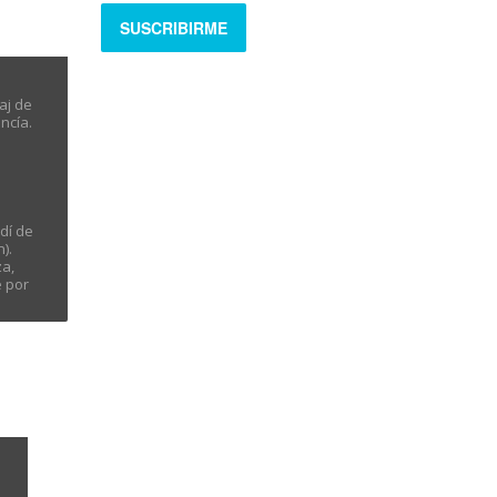
aj de
ncía.
dí de
).
za,
e por