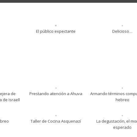
El público expectante
Delicioso…
sejera de
Prestando atención a Ahuva
Armando términos comp
 de Israell
hebreo
ebreo
Taller de Cocina Asquenazí
La degustación, el m
esperado