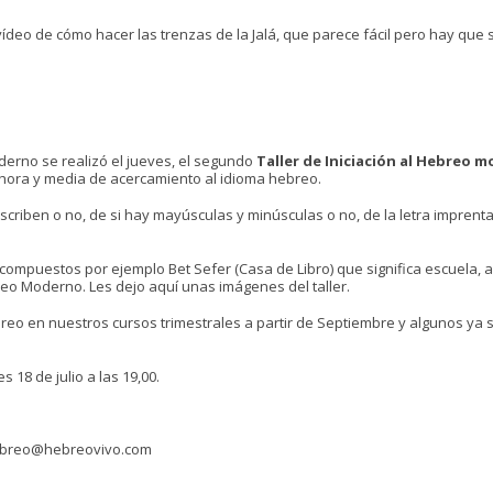
vídeo de cómo hacer las trenzas de la Jalá, que parece fácil pero hay que
derno se realizó el jueves, el segundo
Taller de Iniciación al Hebreo 
 hora y media de acercamiento al idioma hebreo.
criben o no, de si hay mayúsculas y minúsculas o no, de la letra imprenta
compuestos por ejemplo Bet Sefer (Casa de Libro) que significa escuela, 
eo Moderno. Les dejo aquí unas imágenes del taller.
reo en nuestros cursos trimestrales a partir de Septiembre y algunos ya 
 18 de julio a las 19,00.
hebreo@hebreovivo.com