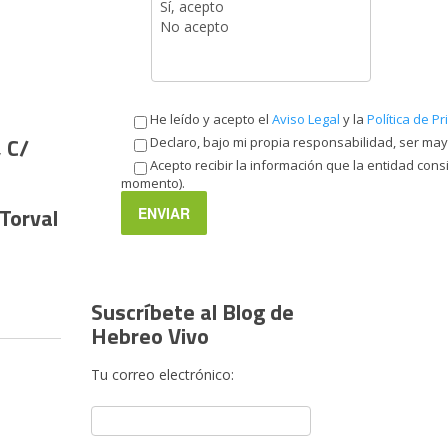
He leído y acepto el
Aviso Legal
y la
Política de P
, C/
Declaro, bajo mi propia responsabilidad, ser ma
Acepto recibir la información que la entidad con
momento).
 Torval
Suscríbete al Blog de
Hebreo Vivo
Tu correo electrónico: