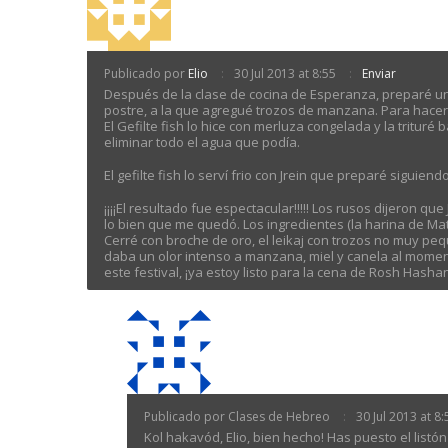
Publicado por
Elio
30 Jul 2013 at 8:55
Enviar
Después de la clase de cocina de Esperanza, preparé un
postre, a la que agregué trozos de manzana. Para hacer má
El Gefilte fish lo hice con merluza congelada y la tritur
eliminar todo el agua que podía.
El gefilte fish lo serví frio con Jrein que preparé siguien
¡¡¡¡El resultado fue espectacular!!!!! Los rusos dijeron 
lo bien que me quedó. Los ingredientes (la harina de Matz
Cerré con broche de oro, el leikaj con trozos no muy 
daba un olor intenso a manzana, miel y canela al momen
este festival, ¡ya estoy listo para la cena de Rosh Hasha
Publicado por Clases de Hebreo
30 Jul 2013 at 8:
Kol hakavód, Elio, bien hecho! Has puesto el listó