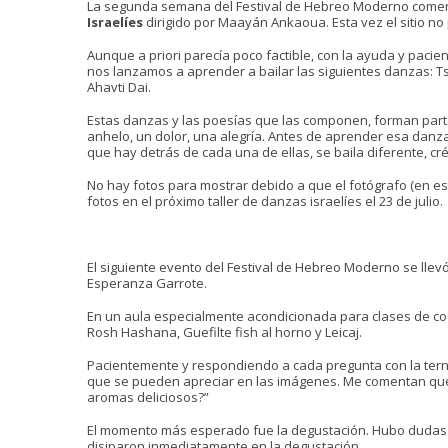
La segunda semana del Festival de Hebreo Moderno comenzó
Israelíes
dirigido por Maayán Ankaoua. Esta vez el sitio no
Aunque a priori parecía poco factible, con la ayuda y pac
nos lanzamos a aprender a bailar las siguientes danzas: 
Ahavti Dai.
Estas danzas y las poesías que las componen, forman parte 
anhelo, un dolor, una alegría. Antes de aprender esa danza
que hay detrás de cada una de ellas, se baila diferente, c
No hay fotos para mostrar debido a que el fotógrafo (en
fotos en el próximo taller de danzas israelíes el 23 de julio.
El siguiente evento del Festival de Hebreo Moderno se llevó
Esperanza Garrote.
En un aula especialmente acondicionada para clases de coci
Rosh Hashana, Guefilte fish al horno y Leicaj.
Pacientemente y respondiendo a cada pregunta con la tern
que se pueden apreciar en las imágenes. Me comentan que 
aromas deliciosos?”
El momento más esperado fue la degustación. Hubo dudas ace
disiparon inmediatamente en la degustación.