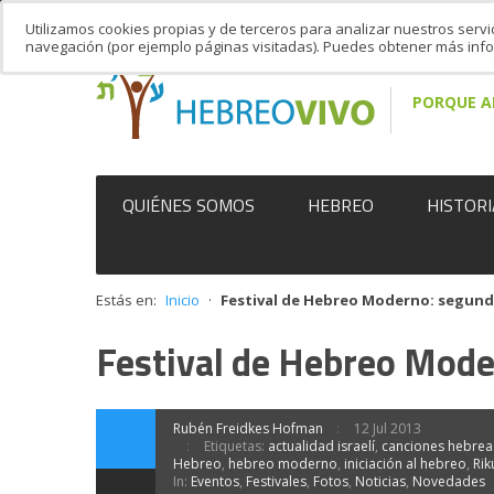
Utilizamos cookies propias y de terceros para analizar nuestros servi
navegación (por ejemplo páginas visitadas). Puedes obtener más in
PORQUE A
QUIÉNES SOMOS
HEBREO
HISTORI
Estás en:
Inicio
·
Festival de Hebreo Moderno: segun
Festival de Hebreo Mod
Rubén Freidkes Hofman
12 Jul 2013
Etiquetas:
actualidad israelí
,
canciones hebrea
Hebreo
,
hebreo moderno
,
iniciación al hebreo
,
Rik
In:
Eventos
,
Festivales
,
Fotos
,
Noticias
,
Novedades