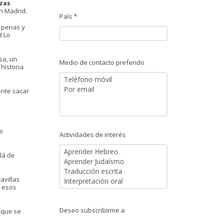
zas
n Madrid.
País *
s penas y
d Lo
sa, un
Medio de contacto preferido
historia
ente sacar
e
Actividades de interés
lá de
avillas
n esos
Deseo subscribirme a
 que se