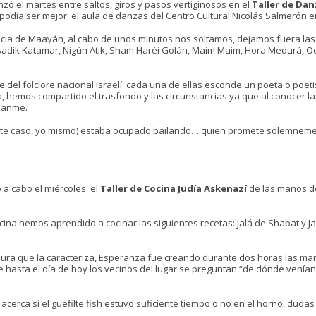
 el martes entre saltos, giros y pasos vertiginosos en el
Taller de Dan
 podía ser mejor: el aula de danzas del Centro Cultural Nicolás Salmerón e
iencia de Maayán, al cabo de unos minutos nos soltamos, dejamos fuera la
Tsadik Katamar, Nigún Atik, Sham Haréi Golán, Maim Maim, Hora Medurá, O
del folclore nacional israelí: cada una de ellas esconde un poeta o poeti
, hemos compartido el trasfondo y las circunstancias ya que al conocer la 
réanme.
 este caso, yo mismo) estaba ocupado bailando… quien promete solemnem
 a cabo el miércoles: el
Taller de Cocina Judía Askenazí
de las manos d
na hemos aprendido a cocinar las siguientes recetas: Jalá de Shabat y Ja
ura que la caracteriza, Esperanza fue creando durante dos horas las mar
hasta el día de hoy los vecinos del lugar se preguntan “de dónde venía
rca si el guefilte fish estuvo suficiente tiempo o no en el horno, dudas