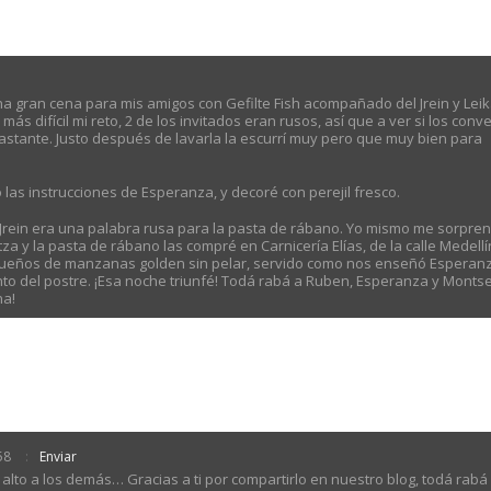
a gran cena para mis amigos con Gefilte Fish acompañado del Jrein y Leik
s difícil mi reto, 2 de los invitados eran rusos, así que a ver si los conve
é bastante. Justo después de lavarla la escurrí muy pero que muy bien para
do las instrucciones de Esperanza, y decoré con perejil fresco.
que Jrein era una palabra rusa para la pasta de rábano. Yo mismo me sorpren
a y la pasta de rábano las compré en Carnicería Elías, de la calle Medellín
pequeños de manzanas golden sin pelar, servido como nos enseñó Esperan
to del postre. ¡Esa noche triunfé! Todá rabá a Ruben, Esperanza y Monts
na!
58
Enviar
n alto a los demás… Gracias a ti por compartirlo en nuestro blog, todá rabá