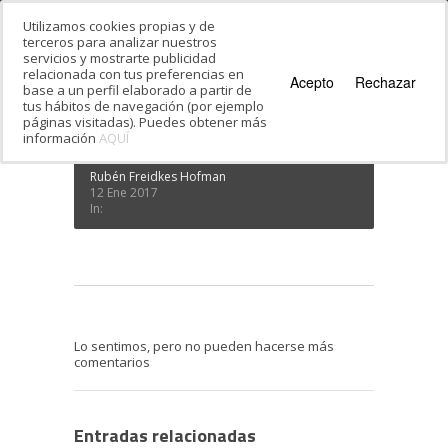
Utilizamos cookies propias y de
terceros para analizar nuestros
servicios y mostrarte publicidad
Estás en:
Inicio
·
Hebreo
·
Aprende hebreo a
relacionada con tus preferencias en
distancia
·
Ruben fitur bis
Acepto
Rechazar
base a un perfil elaborado a partir de
Ruben fitur bis
tus hábitos de navegación (por ejemplo
páginas visitadas). Puedes obtener más
información
AQUÍ
Rubén Freidkes Hofman
12 Ene 2017
In:
Lo sentimos, pero no pueden hacerse más
comentarios
Entradas relacionadas