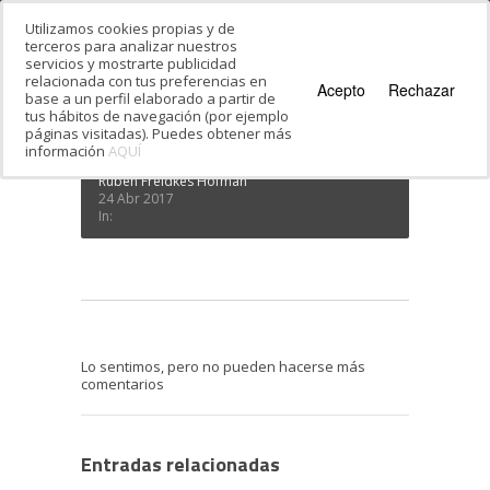
Utilizamos cookies propias y de
terceros para analizar nuestros
servicios y mostrarte publicidad
Estás en:
Inicio
·
shoa mirta
relacionada con tus preferencias en
shoa mirta
Acepto
Rechazar
base a un perfil elaborado a partir de
tus hábitos de navegación (por ejemplo
páginas visitadas). Puedes obtener más
información
AQUÍ
Rubén Freidkes Hofman
24 Abr 2017
In:
Lo sentimos, pero no pueden hacerse más
comentarios
Entradas relacionadas