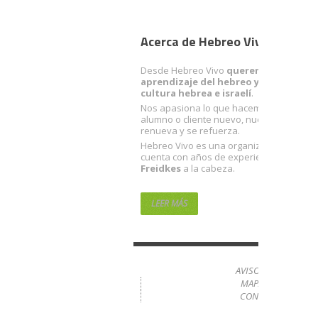
Acerca de Hebreo Vivo
Desde Hebreo Vivo
queremos facilitart
aprendizaje del hebreo y acercarte a 
cultura hebrea e israelí
.
Nos apasiona lo que hacemos. Con cada
alumno o cliente nuevo, nuestra ilusión 
renueva y se refuerza.
Hebreo Vivo es una organización sólida 
cuenta con años de experiencia… con
R
Freidkes
a la cabeza.
LEER MÁS
AVISO LEGAL
MAPA WEB
CONTACTO