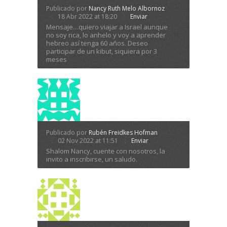
Publicado por
Nancy Ruth Melo Albornoz
18 Abr 2022 at 18:20
Enviar
Mensaje…quiero viajar a Israel aunque
no soy rica, lo anhelo y voy a aprender
hebreo así tenga 60 años. Deseo
participar de un kibut, siquiera por 3
meses
Publicado por
Rubén Freidkes Hofman
02 Nov 2022 at 11:51
Enviar
Shalom Nancy, cuente con nosotros, la
invito a inscribirse, un saludo.