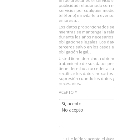
fin de prestarles el servicio solicitado, envi
publicidad relacionada con nuestros produ
servicios por cualquier medio (postal, emai
teléfono) e invitarle a eventos organizados
empresa. .
Los datos proporcionados se conservarán
mientras se mantenga la relación comercia
durante los años necesarios para cumplir 
obligaciones legales. Los datos no se ced
terceros salvo en los casos en que exista
obligación legal. .
Usted tiene derecho a obtener confirmació
tratamiento de sus datos personales por t
tiene derecho a acceder a sus datos perso
rectificar los datos inexactos o solicitar su
supresión cuando los datos ya no sean
necesarios.
ACEPTO *
He leído y acepto el
Aviso Legal
y la
Polí