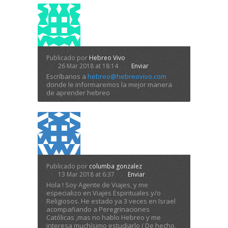
Publicado por
Hebreo Vivo
26 Mar 2018 at 18:14
Enviar
Escríbanos a
hebreo@hebreovivo.com
donde le informaremos la mejor manera
de aprender hebreo
Publicado por
columba gonzalez
13 Mar 2018 at 6:37
Enviar
Hola ! Soy Agente de Viajes, y me
especializo en Viajes Espirituales y/o
Religiosos. He estado ya 3 veces en Israel
acompañando a Peregrinaciones
Católicas ,mas no hablo Hebreo y me
interesa muchísimo estudiarlo ( De hecho,