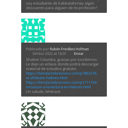
soy estudiante de Kabbalah) Hay algún
descuento para alguien de mi profesión?
Publicado por
Rubén Freidkes Hofman
04 Nov 2022 at 18:01
Enviar
Shalom Columba, gracias por escribirnos.
Le dejo un enlace donde podrá descargar
material de estudios gratuito:
https://tienda.hebreovivo.com/p1853276-
el-alfabeto-hebreo.html
https://tienda.hebreovivo.com/p1711159-
iniciacion-a-la-lectura-en-hebreo.html
Un saludo, lehitraot.