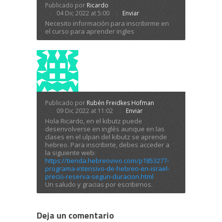
Publicado por
Ricardo
04 Dic 2022 at 5:00
Enviar
Necesito información para inscribirme en
el curso para aprender ingles
Publicado por
Rubén Freidkes Hofman
09 Dic 2022 at 11:02
Enviar
Hola Ricardo, en el kibutz puede
desenvolverse en inglés aunque en las
clases en el ulpan del kibutz se aprende
hebreo. Para inscribirte, debes acceder a
la siguiente web:
https://tienda.hebreovivo.com/p1853277-
programa-intensivo-de-hebreo-en-israel-
precio-reserva-segun-duracion.html
Un saludo y gracias por escribirnos.
Deja un comentario