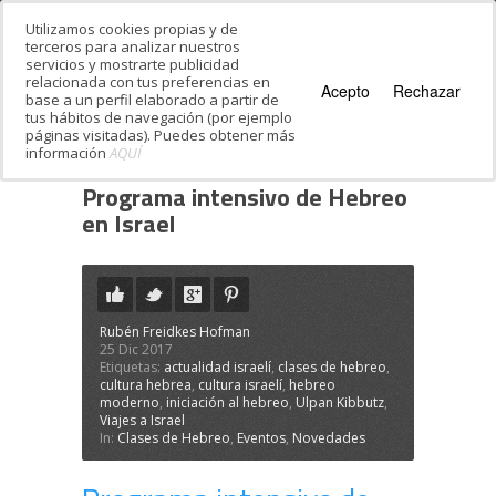
Utilizamos cookies propias y de
terceros para analizar nuestros
servicios y mostrarte publicidad
relacionada con tus preferencias en
Acepto
Rechazar
base a un perfil elaborado a partir de
tus hábitos de navegación (por ejemplo
páginas visitadas). Puedes obtener más
información
AQUÍ
Estás en:
Inicio
·
Programa intensivo de
Hebreo en Israel
Programa intensivo de Hebreo
en Israel
Rubén Freidkes Hofman
25 Dic 2017
Etiquetas:
actualidad israelí
,
clases de hebreo
,
cultura hebrea
,
cultura israelí
,
hebreo
moderno
,
iniciación al hebreo
,
Ulpan Kibbutz
,
Viajes a Israel
In:
Clases de Hebreo
,
Eventos
,
Novedades