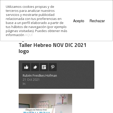
Utilizamos cookies propias y de
terceros para analizar nuestros
servicios y mostrarte publicidad
relacionada con tus preferencias en
Acepto
Rechazar
base a un perfil elaborado a partir de
tus hábitos de navegación (por ejemplo
páginas visitadas). Puedes obtener más
información
AQUÍ
Estás en:
Inicio
·
Taller Hebreo NOV DIC 2021
logo
Taller Hebreo NOV DIC 2021
logo
Rubén Freidkes Hofman
21 Oct 2021
In: