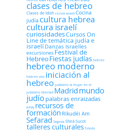
hebreo
clases de hebreo
Cocina
Clases de Idish
cocina israelí
cultura hebrea
judía
cultura israelí
curiosidades
Cursos On
Line de temática judía e
israelí
Danzas Israelíes
Festival de
excursiones
Fiestas judías
Hebreo
hebreo
hebreo moderno
iniciación al
hebreo vivo
hebreo
judaísmo
la mujer en el
mundo
Madrid
judaísmo
libertad
judío
palabras enraizadas
recursos de
pesaj
formación
Rikudéi Am
Sefarad
Shirá
Sucot
Segovia
talleres culturales
Toledo