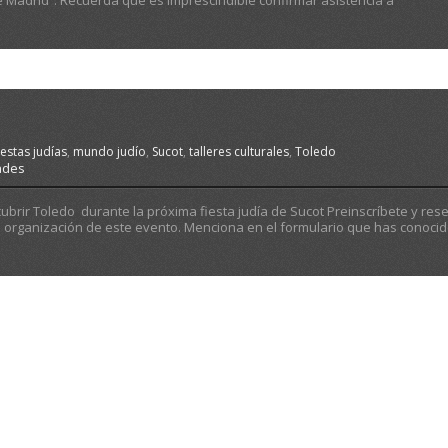
e Madrid”. Recuerda que es imprescindible confirmar asistencia a
iestas judías
,
mundo judío
,
Sucot
,
talleres culturales
,
Toledo
ades
ubrir Toledo durante la próxima fiesta judía de Sucot Preinscríbete y res
a organización de este evento. Menciona en el formulario que has conocid