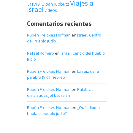
Viajes a
trivia
Ulpan Kibbutz
Israel
vídeos
Comentarios recientes
Rubén Freidkes Hofman
en
Israel, Centro
del Pueblo Judío
Rafael Romero
en
Israel, Centro del Pueblo
Judío
Rubén Freidkes Hofman
en
La raíz de la
palabra IVRIT hebreo
Rubén Freidkes Hofman
en
Palabras
enraizadas jet bet reish
Rubén Freidkes Hofman
en
¿Qué idioma
habla el pueblo judío?