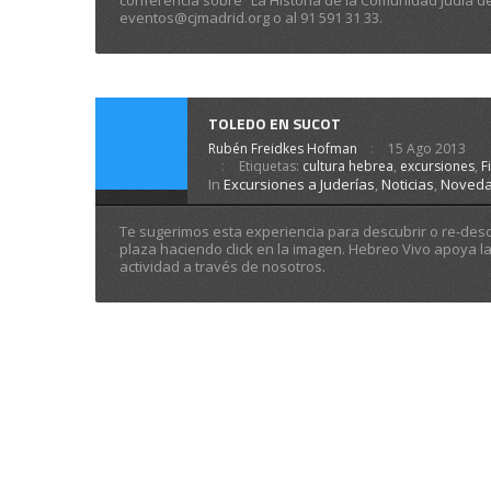
conferencia sobre “La Historia de la Comunidad Judía d
eventos@cjmadrid.org o al 91 591 31 33.
TOLEDO EN SUCOT
Rubén Freidkes Hofman
15 Ago 2013
Etiquetas:
cultura hebrea
,
excursiones
,
F
In
Excursiones a Juderías
,
Noticias
,
Noved
Te sugerimos esta experiencia para descubrir o re-desc
plaza haciendo click en la imagen. Hebreo Vivo apoya l
actividad a través de nosotros.