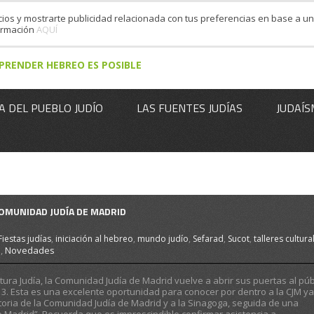
cios y mostrarte publicidad relacionada con tus preferencias en base a un 
formación
AQUÍ
PRENDER HEBREO ES POSIBLE
A DEL PUEBLO JUDÍO
LAS FUENTES JUDÍAS
JUDAÍS
COMUNIDAD JUDÍA DE MADRID
Fiestas judías
,
iniciación al hebreo
,
mundo judío
,
Sefarad
,
Sucot
,
talleres cultura
s
,
Novedades
tura Judía, la Comunidad Judía de Madrid vuelve a abrir sus puertas al púb
3. Esta es una excelente oportunidad para conocer por dentro a la CJM y
storia de la Comunidad Judía de Madrid y a la Sinagoga, seguida de una