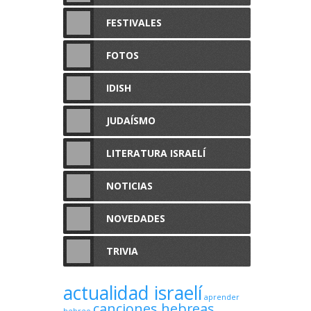
FESTIVALES
FOTOS
IDISH
JUDAÍSMO
LITERATURA ISRAELÍ
NOTICIAS
NOVEDADES
TRIVIA
actualidad israelí
aprender
canciones hebreas