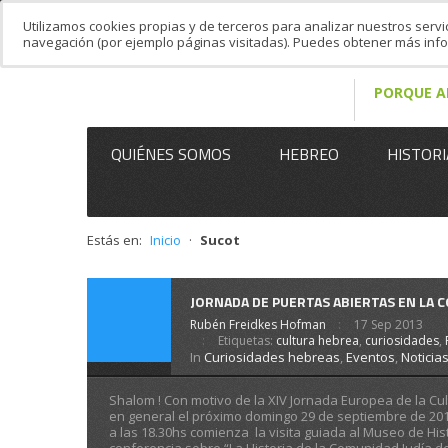
Utilizamos cookies propias y de terceros para analizar nuestros servi
navegación (por ejemplo páginas visitadas). Puedes obtener más in
PORQUE A
QUIÉNES SOMOS
HEBREO
HISTORI
Estás en:
Inicio
·
Sucot
JORNADA DE PUERTAS ABIERTAS EN LA 
Rubén Freidkes Hofman
17 Sep 2013
Etiquetas:
cultura hebrea
,
curiosidades
,
In
Curiosidades hebreas
,
Eventos
,
Noticia
Shalom ! Con motivo de la XIV Jornada Europea de la Cul
en general el próximo domingo 29 de septiembre de 201
a las 18.30hs comienza la visita guiada al Museo de Hi