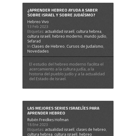
¿APRENDER HEBREO AYUDA A SABER
SOBRE ISRAEL Y SOBRE JUDAÍSMO?
Hebreo Vivo
13 Feb 2023
Etiquetas:
actualidad israelí
,
cultura hebrea
,
cultura israelí
,
hebreo moderno
,
mundo judío
,
Sefarad
In
Clases de Hebreo
,
Cursos de Judaísmo
,
Novedades
El estudio del hebreo moderno facilita el
acercamiento a la cultura judía, a la
historia del pueblo judío y a la actualidad
del Estado de Israel.
LAS MEJORES SERIES ISRAELÍES PARA
APRENDER HEBREO
Rubén Freidkes Hofman
18 Ene 2023
Etiquetas:
actualidad israelí
,
clases de hebreo
,
cultura hebrea
,
cultura israelí
,
hebreo