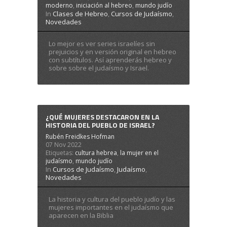
moderno
,
iniciación al hebreo
,
mundo judío
In
Clases de Hebreo
,
Cursos de Judaísmo
,
Novedades
Lo mejor es ver series israelíes sin
prejuicios y en versión original en hebreo
con subtítulos. Así aprenderás hebreo y
sobre sobre el judaísmo y Israel.
¿QUÉ MUJERES DESTACARON EN LA
HISTORIA DEL PUEBLO DE ISRAEL?
Rubén Freidkes Hofman
07 Nov 2022
Etiquetas:
cultura hebrea
,
la mujer en el
judaísmo
,
mundo judío
In
Cursos de Judaísmo
,
Judaísmo
,
Novedades
La historia y cultura del pueblo judío y las
mujeres importantes en el judaísmo que
aparecen en la Biblia