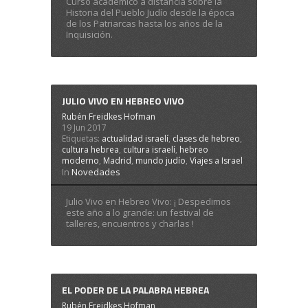
Curso académico a distancia sobre la
Historia del Pueblo Judío desde la época
de los Patriarcas hasta los años de la
Inquisición.
JULIO VIVO EN HEBREO VIVO
Rubén Freidkes Hofman
19 Jun 2017
Etiquetas:
actualidad israelí
,
clases de hebreo
,
cultura hebrea
,
cultura israelí
,
hebreo
moderno
,
Madrid
,
mundo judío
,
Viajes a Israel
In
Novedades
Julio Vivo en Hebreo Vivo: ¡ Despedimos
este año a lo grande: un festival de
talleres, encuentros y charlas !
EL PODER DE LA PALABRA HEBREA
Rubén Freidkes Hofman