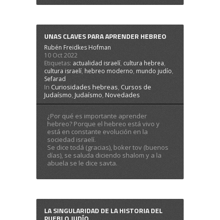
UNAS CLAVES PARA APRENDER HEBREO
Rubén Freidkes Hofman
10 Oct 2022
Etiquetas:
actualidad israelí
,
cultura hebrea
,
cultura israelí
,
hebreo moderno
,
mundo judío
,
Sefarad
In
Curiosidades hebreas
,
Cursos de
Judaísmo
,
Judaísmo
,
Novedades
¿Por qué es importante aprender
hebreo? Porque el hebreo está vivo y
está en constante evolución en la
sociedad israelí.
Se dice todá (gracias), boker tov (buenos
días), se saluda diciendo shalom y a la
abuela se le dice savta.
LA SINGULARIDAD DE LA HISTORIA DEL
PUEBLO JUDÍO