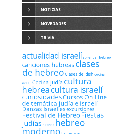
NOTICIAS
NOVEDADES
TRIVIA
actualidad israelí
aprender hebreo
clases
canciones hebreas
de hebreo
Clases de Idish
cocina
cultura
Cocina judía
israelí
hebrea
cultura israelí
curiosidades
Cursos On Line
de temática judía e israelí
Danzas Israelíes
excursiones
Fiestas
Festival de Hebreo
hebreo
judías
hebreo
moderno
hebreo vivo