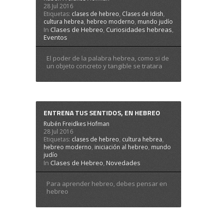
28 Jul 2016
Etiquetas:
clases de hebreo
,
Clases de Idish
,
cultura hebrea
,
hebreo moderno
,
mundo judío
In
Clases de Hebreo
,
Curiosidades hebreas
,
Eventos
El poder de la palabra hebrea, como si de
un objeto concreto y tangible se tratara
ENTRENA TUS SENTIDOS, EN HEBREO
Rubén Freidkes Hofman
28 Jul 2016
Etiquetas:
clases de hebreo
,
cultura hebrea
,
hebreo moderno
,
iniciación al hebreo
,
mundo
judío
In
Clases de Hebreo
,
Novedades
Para aprender hebreo, debes pensar en
hebreo