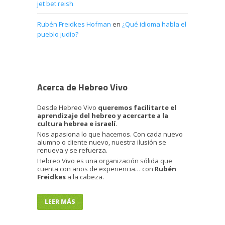
jet bet reish
Rubén Freidkes Hofman
en
¿Qué idioma habla el
pueblo judío?
Acerca de Hebreo Vivo
Desde Hebreo Vivo
queremos facilitarte el
aprendizaje del hebreo y acercarte a la
cultura hebrea e israelí
.
Nos apasiona lo que hacemos. Con cada nuevo
alumno o cliente nuevo, nuestra ilusión se
renueva y se refuerza.
Hebreo Vivo es una organización sólida que
cuenta con años de experiencia… con
Rubén
Freidkes
a la cabeza.
LEER MÁS