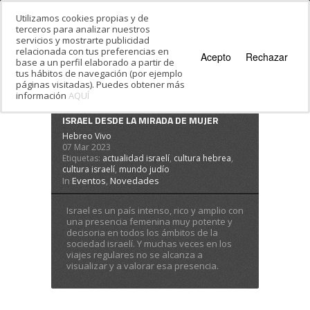
Utilizamos cookies propias y de
terceros para analizar nuestros
servicios y mostrarte publicidad
relacionada con tus preferencias en
Acepto
Rechazar
base a un perfil elaborado a partir de
tus hábitos de navegación (por ejemplo
páginas visitadas). Puedes obtener más
información
AQUÍ
Estás en:
Inicio
·
mundo judío
ISRAEL DESDE LA MIRADA DE MUJER
Hebreo Vivo
07 Mar 2023
Etiquetas:
actualidad israelí
,
cultura hebrea
,
cultura israelí
,
mundo judío
In
Eventos
,
Novedades
Israel es un país intenso, rico y amplio con
una presencia femenina muy potente y
decisoria en todos los ámbitos de la
sociedad israelí. Y muchas veces en los
viajes regulares no se alcanza a
visualizar y a valorar esa presencia.