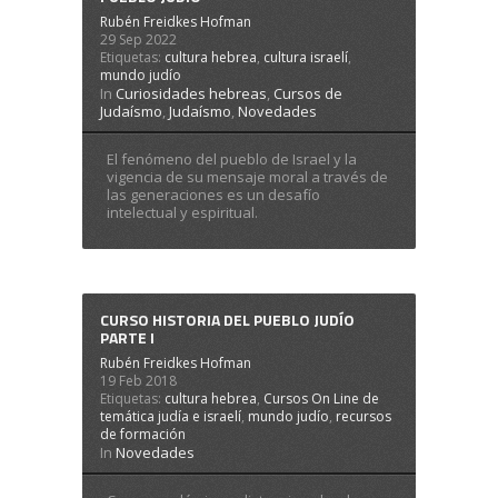
Rubén Freidkes Hofman
29 Sep 2022
Etiquetas:
cultura hebrea
,
cultura israelí
,
mundo judío
In
Curiosidades hebreas
,
Cursos de
Judaísmo
,
Judaísmo
,
Novedades
El fenómeno del pueblo de Israel y la
vigencia de su mensaje moral a través de
las generaciones es un desafío
intelectual y espiritual.
CURSO HISTORIA DEL PUEBLO JUDÍO
PARTE I
Rubén Freidkes Hofman
19 Feb 2018
Etiquetas:
cultura hebrea
,
Cursos On Line de
temática judía e israelí
,
mundo judío
,
recursos
de formación
In
Novedades