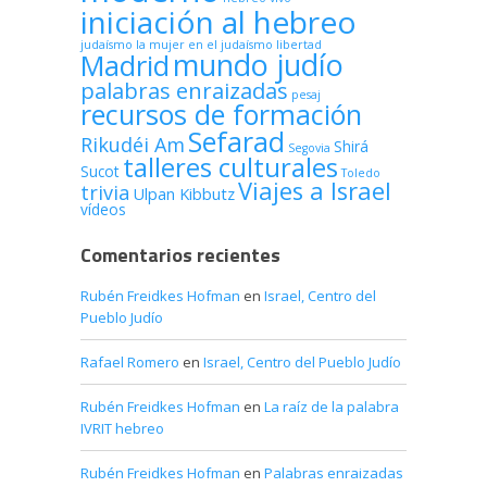
iniciación al hebreo
judaísmo
la mujer en el judaísmo
libertad
mundo judío
Madrid
palabras enraizadas
pesaj
recursos de formación
Sefarad
Rikudéi Am
Shirá
Segovia
talleres culturales
Sucot
Toledo
Viajes a Israel
trivia
Ulpan Kibbutz
vídeos
Comentarios recientes
Rubén Freidkes Hofman
en
Israel, Centro del
Pueblo Judío
Rafael Romero
en
Israel, Centro del Pueblo Judío
Rubén Freidkes Hofman
en
La raíz de la palabra
IVRIT hebreo
Rubén Freidkes Hofman
en
Palabras enraizadas