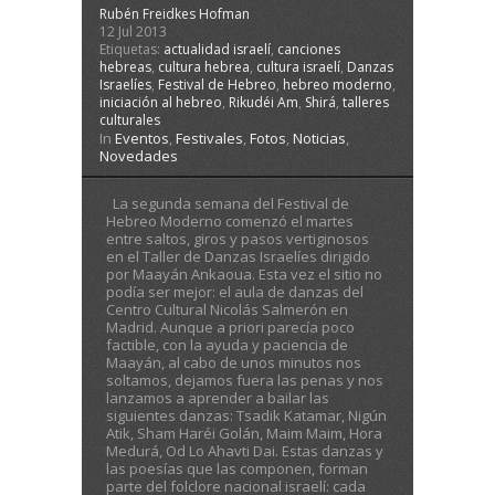
Rubén Freidkes Hofman
12 Jul 2013
Etiquetas:
actualidad israelí
,
canciones
hebreas
,
cultura hebrea
,
cultura israelí
,
Danzas
Israelíes
,
Festival de Hebreo
,
hebreo moderno
,
iniciación al hebreo
,
Rikudéi Am
,
Shirá
,
talleres
culturales
In
Eventos
,
Festivales
,
Fotos
,
Noticias
,
Novedades
La segunda semana del Festival de
Hebreo Moderno comenzó el martes
entre saltos, giros y pasos vertiginosos
en el Taller de Danzas Israelíes dirigido
por Maayán Ankaoua. Esta vez el sitio no
podía ser mejor: el aula de danzas del
Centro Cultural Nicolás Salmerón en
Madrid. Aunque a priori parecía poco
factible, con la ayuda y paciencia de
Maayán, al cabo de unos minutos nos
soltamos, dejamos fuera las penas y nos
lanzamos a aprender a bailar las
siguientes danzas: Tsadik Katamar, Nigún
Atik, Sham Haréi Golán, Maim Maim, Hora
Medurá, Od Lo Ahavti Dai. Estas danzas y
las poesías que las componen, forman
parte del folclore nacional israelí: cada