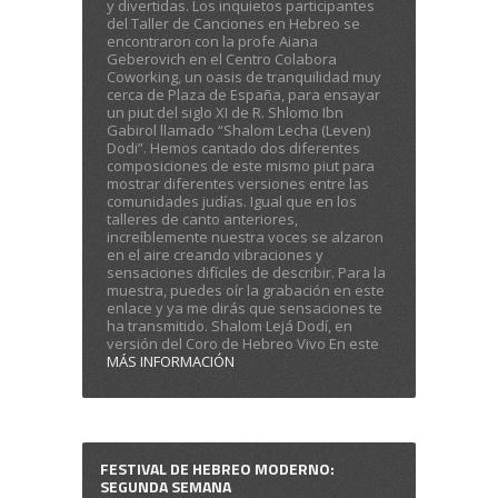
y divertidas. Los inquietos participantes
del Taller de Canciones en Hebreo se
encontraron con la profe Aiana
Geberovich en el Centro Colabora
Coworking, un oasis de tranquilidad muy
cerca de Plaza de España, para ensayar
un piut del siglo XI de R. Shlomo Ibn
Gabirol llamado “Shalom Lecha (Leven)
Dodi”. Hemos cantado dos diferentes
composiciones de este mismo piut para
mostrar diferentes versiones entre las
comunidades judías. Igual que en los
talleres de canto anteriores,
increíblemente nuestra voces se alzaron
en el aire creando vibraciones y
sensaciones difíciles de describir. Para la
muestra, puedes oír la grabación en este
enlace y ya me dirás que sensaciones te
ha transmitido. Shalom Lejá Dodí, en
versión del Coro de Hebreo Vivo En este
MÁS INFORMACIÓN
FESTIVAL DE HEBREO MODERNO:
SEGUNDA SEMANA