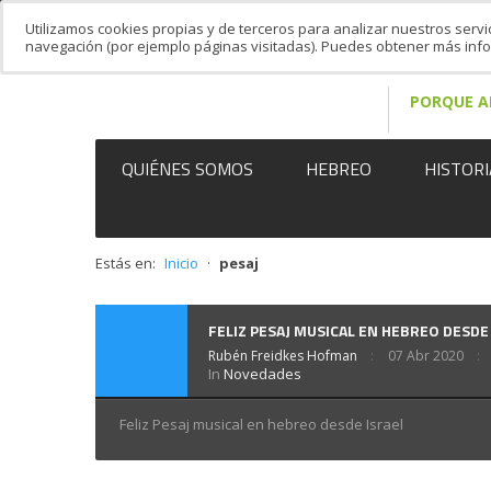
Utilizamos cookies propias y de terceros para analizar nuestros servi
navegación (por ejemplo páginas visitadas). Puedes obtener más in
PORQUE A
QUIÉNES SOMOS
HEBREO
HISTORI
Estás en:
Inicio
·
pesaj
FELIZ PESAJ MUSICAL EN HEBREO DESDE
Rubén Freidkes Hofman
07 Abr 2020
In
Novedades
Feliz Pesaj musical en hebreo desde Israel