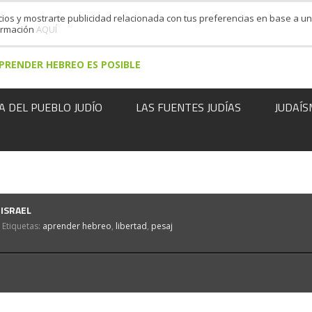
cios y mostrarte publicidad relacionada con tus preferencias en base a un 
formación
AQUÍ
PRENDER HEBREO ES POSIBLE
A DEL PUEBLO JUDÍO
LAS FUENTES JUDÍAS
JUDAÍS
 ISRAEL
Etiquetas:
aprender hebreo
,
libertad
,
pesaj