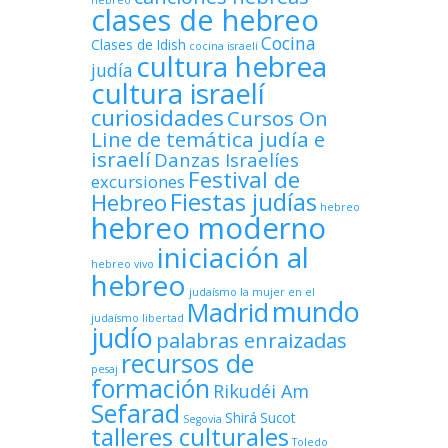
hebreo
clases de hebreo
Cocina
Clases de Idish
cocina israelí
cultura hebrea
judía
cultura israelí
curiosidades
Cursos On
Line de temática judía e
israelí
Danzas Israelíes
Festival de
excursiones
Fiestas judías
Hebreo
hebreo
hebreo moderno
iniciación al
hebreo vivo
hebreo
judaísmo
la mujer en el
mundo
Madrid
judaísmo
libertad
judío
palabras enraizadas
recursos de
pesaj
formación
Rikudéi Am
Sefarad
Shirá
Sucot
Segovia
talleres culturales
Toledo