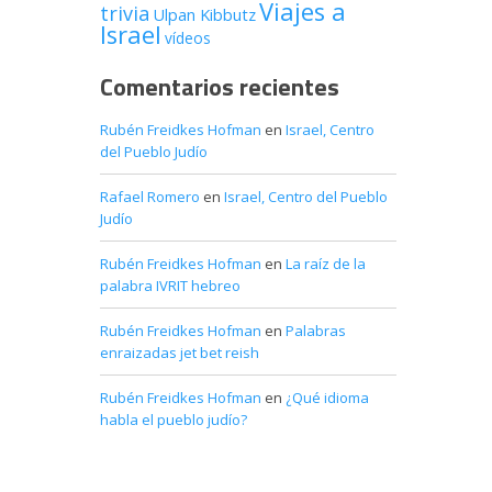
Viajes a
trivia
Ulpan Kibbutz
Israel
vídeos
Comentarios recientes
Rubén Freidkes Hofman
en
Israel, Centro
del Pueblo Judío
Rafael Romero
en
Israel, Centro del Pueblo
Judío
Rubén Freidkes Hofman
en
La raíz de la
palabra IVRIT hebreo
Rubén Freidkes Hofman
en
Palabras
enraizadas jet bet reish
Rubén Freidkes Hofman
en
¿Qué idioma
habla el pueblo judío?