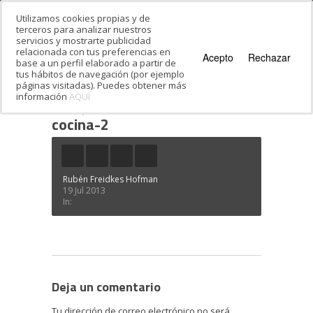
Utilizamos cookies propias y de
terceros para analizar nuestros
servicios y mostrarte publicidad
relacionada con tus preferencias en
Acepto
Rechazar
base a un perfil elaborado a partir de
tus hábitos de navegación (por ejemplo
páginas visitadas). Puedes obtener más
información
AQUÍ
Estás en:
Inicio
·
¿Hoy qué cocinamos, comida
sefardí, ashkenazí o israelí?
·
cocina-2
cocina-2
Rubén Freidkes Hofman
19 Jul 2013
In:
Deja un comentario
Tu dirección de correo electrónico no será