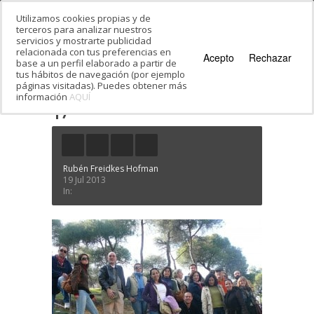
Utilizamos cookies propias y de
terceros para analizar nuestros
servicios y mostrarte publicidad
relacionada con tus preferencias en
Acepto
Rechazar
base a un perfil elaborado a partir de
tus hábitos de navegación (por ejemplo
páginas visitadas). Puedes obtener más
información
AQUÍ
Estás en:
Inicio
·
La Judería de Segovia
·
17
17
Rubén Freidkes Hofman
19 Jul 2013
In: