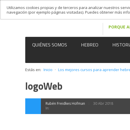
Utilizamos cookies propias y de terceros para analizar nuestros servi
navegación (por ejemplo páginas visitadas). Puedes obtener más in
PORQUE A
QUIÉNES SOMOS
HEBREO
HISTORI
Estás en:
Inicio
·
Los mejores cursos para aprender hebr
logoWeb
Rubén Freidkes Hofman
30 Abr 2018
In: