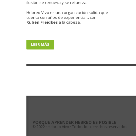
ilusión se renueva y se refuerza.
Hebreo Vivo es una organización sólida que
cuenta con años de experiencia… con
Rubén Freidkes
a la cabeza.
LEER MÁS
PORQUE APRENDER HEBREO ES POSIBLE
© 2022 · Hebreo Vivo · Todos los derechos reservados