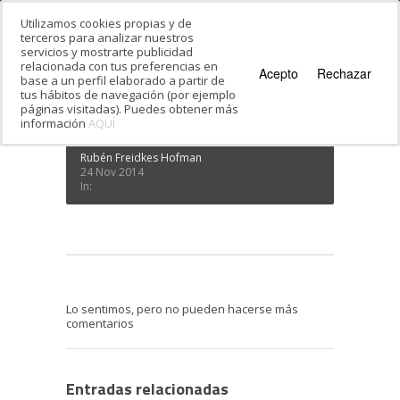
Utilizamos cookies propias y de
terceros para analizar nuestros
servicios y mostrarte publicidad
Estás en:
Inicio
·
Los puntos cardinales en
relacionada con tus preferencias en
hebreo
·
Puntos cardinales 2
Acepto
Rechazar
base a un perfil elaborado a partir de
Puntos cardinales 2
tus hábitos de navegación (por ejemplo
páginas visitadas). Puedes obtener más
información
AQUÍ
Rubén Freidkes Hofman
24 Nov 2014
In:
Lo sentimos, pero no pueden hacerse más
comentarios
Entradas relacionadas