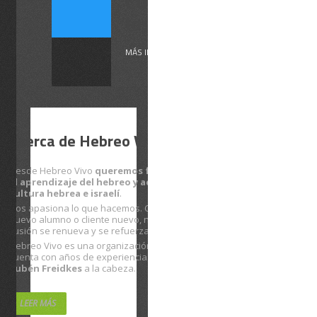
Cuatro son
los ...
MÁS INFORMACIÓN
Acerca de Hebreo Vivo
Desde Hebreo Vivo
queremos facilitarte
el aprendizaje del hebreo y acercarte a la
cultura hebrea e israelí
.
Nos apasiona lo que hacemos. Con cada
nuevo alumno o cliente nuevo, nuestra
ilusión se renueva y se refuerza.
Hebreo Vivo es una organización sólida que
cuenta con años de experiencia… con
Rubén Freidkes
a la cabeza.
LEER MÁS