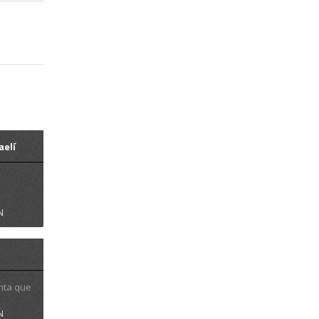
aelí
N
nta que
N