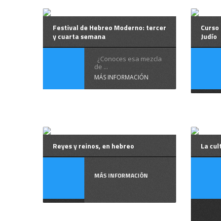
Festival de Hebreo Moderno: tercer
Curso 
y cuarta semana
Judío
¿Conoces esa mezcla
de ...
MÁS INFORMACIÓN
Reyes y reinos, en hebreo
La cul
MÁS INFORMACIÓN