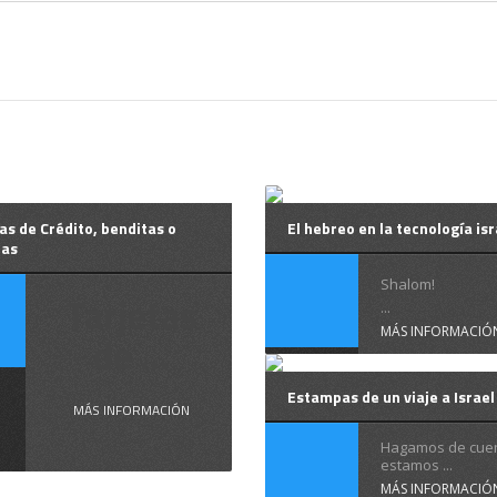
as de Crédito, benditas o
El hebreo en la tecnología isr
tas
Shalom!
Tarjetas
...
MÁS INFORMACIÓ
de ...
Estampas de un viaje a Israel
MÁS INFORMACIÓN
Hagamos de cue
estamos ...
MÁS INFORMACIÓ