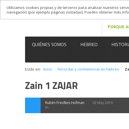
Utilizamos cookies propias y de terceros para analizar nuestros servi
navegación (por ejemplo páginas visitadas). Puedes obtener más in
PORQUE A
QUIÉNES SOMOS
HEBREO
HISTORI
Estás en:
Inicio
·
Recordar y conmemorar en hebreo
·
Za
Zain 1 ZAJAR
Rubén Freidkes Hofman
02 May 2016
In: