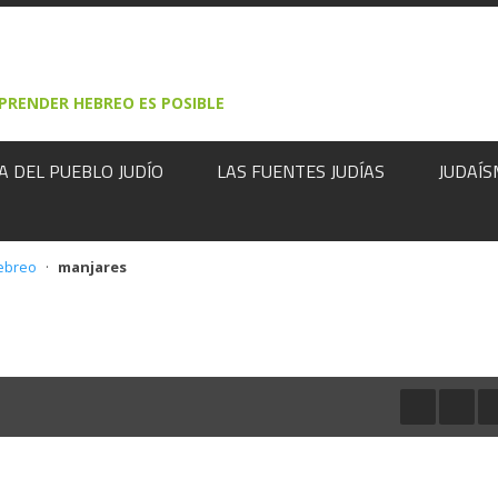
Rechazar
PRENDER HEBREO ES POSIBLE
A DEL PUEBLO JUDÍO
LAS FUENTES JUDÍAS
JUDAÍS
ebreo
·
manjares