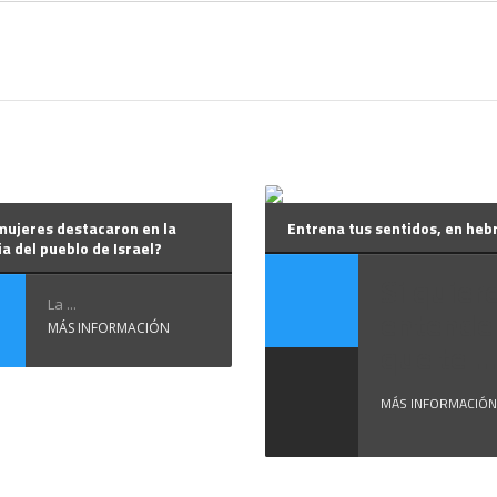
mujeres destacaron en la
Entrena tus sentidos, en heb
ia del pueblo de Israel?
Si quier
La ...
entender
MÁS INFORMACIÓN
que te ...
MÁS INFORMACIÓN