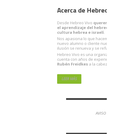
Acerca de Hebreo Vivo
Desde Hebreo Vivo
queremos facilitart
el aprendizaje del hebreo y acercarte a
cultura hebrea e israelí
.
Nos apasiona lo que hacemos. Con cada
nuevo alumno o cliente nuevo, nuestra
ilusión se renueva y se refuerza.
Hebreo Vivo es una organización sólida q
cuenta con años de experiencia… con
Rubén Freidkes
a la cabeza.
LEER MÁS
AVISO LEGAL