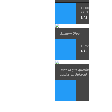
HEBREO VIVO AL HAB
CON RUBÉN ...
MÁS INFORMACIÓN
Shalom Ulpan
El comienzo de las ..
MÁS INFORMACIÓN
Todo lo que querías saber sobre lo
judíos en Sefarad