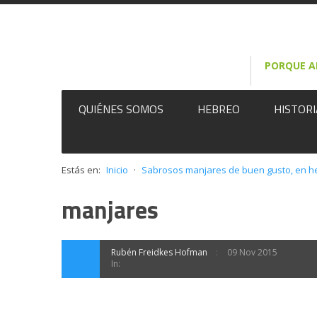
AQUÍ
Acepto
PORQUE A
QUIÉNES SOMOS
HEBREO
HISTORI
Estás en:
Inicio
·
Sabrosos manjares de buen gusto, en h
manjares
Rubén Freidkes Hofman
09 Nov 2015
In: