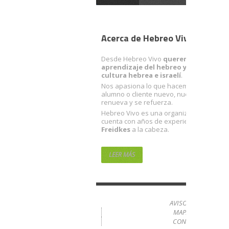
Acerca de Hebreo Vivo
Desde Hebreo Vivo
queremos facilitart
aprendizaje del hebreo y acercarte a 
cultura hebrea e israelí
.
Nos apasiona lo que hacemos. Con cada
alumno o cliente nuevo, nuestra ilusión 
renueva y se refuerza.
Hebreo Vivo es una organización sólida 
cuenta con años de experiencia… con
R
Freidkes
a la cabeza.
LEER MÁS
AVISO LEGAL
MAPA WEB
CONTACTO