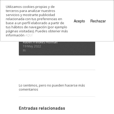
Utilizamos cookies propias y de
terceros para analizar nuestros
servicios y mostrarte publicidad
Estás en:
Inicio
·
Ulpan Verano 2022 M
relacionada con tus preferencias en
Ulpan Verano 2022 M
Acepto
Rechazar
base a un perfil elaborado a partir de
tus hábitos de navegación (por ejemplo
páginas visitadas). Puedes obtener más
información
AQUÍ
Rubén Freidkes Hofman
19 May 2022
In:
Lo sentimos, pero no pueden hacerse más
comentarios
Entradas relacionadas