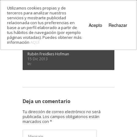
Utilizamos cookies propias y de
terceros para analizar nuestros
servicios y mostrarte publicidad
Estás en:
Inicio
·
Conócenos, somos Hebreo
relacionada con tus preferencias en
Vivo
·
Zishe 6
Acepto
Rechazar
base a un perfil elaborado a partir de
Zishe 6
tus hábitos de navegación (por ejemplo
páginas visitadas). Puedes obtener más
información
AQUÍ
Rubén Freidkes Hofman
15 Dic 2013
In:
Deja un comentario
Tu dirección de correo electrónico no será
publicada.
Los campos obligatorios están
marcados con
*