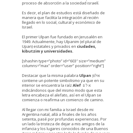
proceso de absorción a la sociedad israelí.
Es decir, el plan de estudios está diseñado de
manera que facilita la integración al recién
llegado en lo social, cultural y económico de
Israel.
El primer Ulpan fue fundado en Jerusalén en
1949. Actualmente, hay Ulpanim (el plural de
Upan) estatales y privados en
ciudades,
kibutzim y universidades.
[shashin type=”photo” id=”603″ size=”medium”
columns=”max” order=”user” position=”right”]
Destacar que la misma palabra
Ulpan
אולפן
contiene un potente simbolismo ya que en su
interior se encuentra la raíz
Alef
א ל פ
indicándonos que del mismo modo que esta
letra encabeza el alefato, así en el Ulpan se
comienza o reafirma un comienzo de camino.
Al llegar con mi familia a Israel desde mi
Argentina natal, allá a finales de los años
setenta, pasé por profundas experiencias. Por
un lado la tristeza de dejar a mis amigos de la
infancia y los lugares conocidos de una Buenos