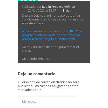
Publicado por
Rubén Freidkes Hofman
02 Nov 2022 at 13:07
Enviar
Shalom David, el primer paso es leer las
condiciones, inscribirse y hacer la reserva
en este enlace:
https://tienda.hebreovivo.com/p1853277-
programa-intensivo-de-hebreo-en-israel-
precio-reserva-segun-duracion.html
No hay un limite de edad para tomar el
curso.
Un saludo, lehitraot.
Deja un comentario
Tu dirección de correo electrónico no será
publicada.
Los campos obligatorios están
marcados con
*