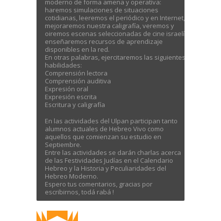
moderno de forma amena y operativa:
haremos simulaciones de situaciones
cotidianas, leeremos el periódico y en Internet,
mejoraremos nuestra caligrafía, veremos y
oiremos escenas seleccionadas de cine israelí,
enseñaremos recursos de aprendizaje
disponibles en la red.
En otras palabras, ejercitaremos las siguientes
habilidades:
Comprensión lectora
Comprensión auditiva
Expresión oral
Expresión escrita
Escritura y caligrafía
En las actividades del Ulpan participan tanto
alumnos actuales de Hebreo Vivo como
aquellos que comienzan su estudio en
Septiembre.
Entre las actividades se darán charlas acerca
de las Festividades Judías en el Calendario
Hebreo y la Historia y Peculiaridades del
Hebreo Moderno.
Espero tus comentarios, gracias por
escribirnos, todá rabá !