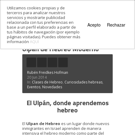
Utilizamos cookies propias y de
terceros para analizar nuestros
servicios y mostrarte publicidad
relacionada con tus preferencias en
Acepto
Rechazar
base a un perfil elaborado a partir de
tus hábitos de navegación (por ejemplo
páginas visitadas). Puedes obtener más
información
AQUÍ
Estás en:
Inicio
·
Ulpan de Hebreo Moderno
Ulpan de Hebreo Moderno
Rubén Freidkes Hofman
20 Jun 2014
In:
Clases de Hebreo
,
Curiosidades hebreas
,
Eventos
,
Novedades
El Ulpán, donde aprendemos
hebreo
El
Ulpan de Hebreo
es un lugar donde nuevos
inmigrantes en Israel aprenden de manera
intensiva el hebreo moderno como parte del