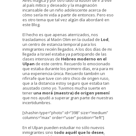
Aires mágica y por otro lado la ilusión de ir a vivir
al país mítico y deseado y la imaginación
incansable de un niño adolescente acerca de
cómo sería mi vida a partir de entonces. Pero eso
es otro tema que tal vez algún día abordaré en
este Blog.
El hecho es que apenas aterrizados, nos
trasladamos al Maón Olim en la ciudad de
Lod
,
un centro de estancia temporal para los
inmigrantes recién llegados. A los dos días de mi
llegada a Israel estaba ya participando de las
clases intensivas de
Hebreo moderno en el
Ulpan
de este centro. Recuerdo lo emocionado
que estaba durante los primero días, era para mi
una experiencia única. Recuerdo también un
rifirrafe que tuve con otro chico de origen ruso,
que a la distancia estoy seguro que estaba tan
asustado como yo. Tuvimos mucha suerte en
tener
una morá (maestra) de origen yemení
que nos ayudó a superar gran parte de nuestras
incertidumbres.
[shashin type=”photo” id=”398″ size=”medium”
columns=”max” order=”user” position=”left”]
En el Ulpan pueden estudiar no sólo nuevos
inmigrantes sino
todo aquél que lo desee,