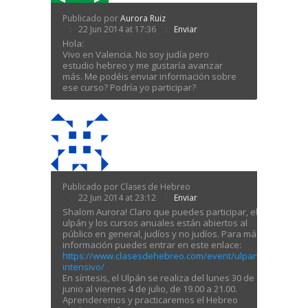
Publicado por
Aurora Ruiz
22 Jun 2014 at 17:36
Enviar
Hola:
Vivo en Valencia. No soy judía pero
estudio hebreo y me gustaría avanzar
más. Me podéis enviar información sobre
ese curso? Podría yo participar?
Publicado por Clases de Hebreo
22 Jun 2014 at 23:12
Enviar
Shalom Aurora! Claro que puedes participar, el
ulpán y los cursos anuales están abiertos al
público en general, judíos y no judíos. Para más
información puedes entrar en este enlace:
https://www.clasesdehebreo.com/event/ulpan-
intensivo/
En síntesis, el Ulpán se realiza del lunes 30 de
junio al viernes 4 de julio, de 19.00 a 21.00.
Aprenderemos y practicaremos el Hebreo