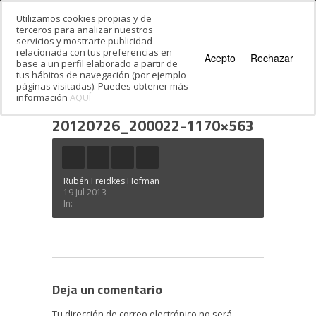
Utilizamos cookies propias y de
terceros para analizar nuestros
servicios y mostrarte publicidad
relacionada con tus preferencias en
Acepto
Rechazar
base a un perfil elaborado a partir de
tus hábitos de navegación (por ejemplo
páginas visitadas). Puedes obtener más
información
AQUÍ
Estás en:
Inicio
·
¿Quieres bailar danzas
israelíes?
·
20120726_200022-1170×563
20120726_200022-1170×563
Rubén Freidkes Hofman
19 Jul 2013
In:
Deja un comentario
Tu dirección de correo electrónico no será