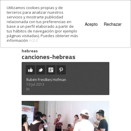
Utilizamos cookies propias y de
terceros para analizar nuestros
servicios y mostrarte publicidad
relacionada con tus preferencias en
Acepto
Rechazar
base a un perfil elaborado a partir de
tus hábitos de navegación (por ejemplo
páginas visitadas). Puedes obtener más
información
AQUÍ
Estás en:
Inicio
·
¿Te gusta cantar…? ¡Aprende y
disfruta del hebreo cantando!
·
canciones-
hebreas
canciones-hebreas
Rubén Freidkes Hofman
19 Jul 2013
In: