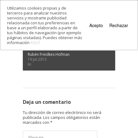
Utilizamos cookies propias y de
terceros para analizar nuestros
servicios y mostrarte publicidad
Estás en:
Inicio
·
Taller de Iniciación al Hebreo
·
relacionada con tus preferencias en
Ivrit-9
Acepto
Rechazar
base a un perfil elaborado a partir de
Ivrit-9
tus hábitos de navegación (por ejemplo
páginas visitadas). Puedes obtener más
información
AQUÍ
Rubén Freidkes Hofman
19 Jul 2013
In:
Deja un comentario
Tu dirección de correo electrónico no será
publicada.
Los campos obligatorios están
marcados con
*