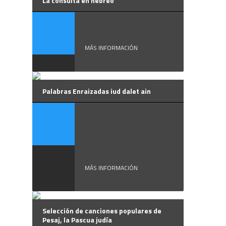
La consulta en hebreo
Las consultas están
conmocionando ...
MÁS INFORMACIÓN
Palabras Enraizadas iud dalet ain
Un verbo para
saber
El ...
MÁS INFORMACIÓN
Selección de canciones populares de
Pesaj, la Pascua judía