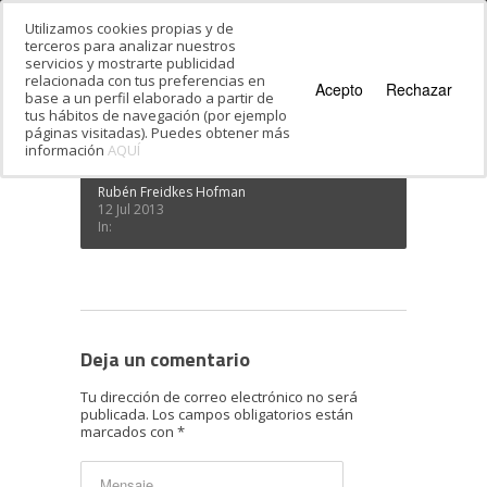
Utilizamos cookies propias y de
terceros para analizar nuestros
servicios y mostrarte publicidad
Estás en:
Inicio
·
Festival de Hebreo Moderno:
relacionada con tus preferencias en
segunda semana
·
20130710_201303
Acepto
Rechazar
base a un perfil elaborado a partir de
20130710_201303
tus hábitos de navegación (por ejemplo
páginas visitadas). Puedes obtener más
información
AQUÍ
Rubén Freidkes Hofman
12 Jul 2013
In:
Deja un comentario
Tu dirección de correo electrónico no será
publicada.
Los campos obligatorios están
marcados con
*