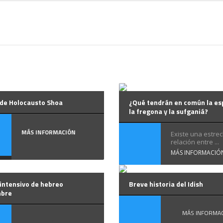
 de Holocausto Shoa
¿Qué tendrán en común la es
la fregona y la sufganiá?
MÁS INFORMACIÓN
Existe una estre
relación entre ...
MÁS INFORMACIÓ
intensivo de hebreo
Breve historia del Idish
mbre
MÁS INFORMA