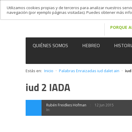
Utilizamos cookies propias y de terceros para analizar nuestros servi
navegación (por ejemplo páginas visitadas). Puedes obtener más in
PORQUE A
QUIÉNES SOMOS
HEBREO
HISTORI
Estás en:
Inicio
·
Palabras Enraizadas iud dalet ain
·
iud
iud 2 IADA
Rubén Freidkes Hofman
12 Jun 2015
In: