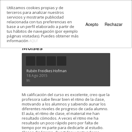
Utilizamos cookies propias y de
terceros para analizar nuestros
servicios y mostrarte publicidad
relacionada con tus preferencias en
Acepto
Rechazar
base a un perfil elaborado a partir de
tus hábitos de navegación (por ejemplo
páginas visitadas). Puedes obtener más
información
AQUÍ
Estás en:
Inicio
·
Testimonials
·
Moises
Moises
Rubén Freidkes Hofman
18 Ago 2015
In:
Mi calificación del curso es excelente, creo que la
profesora sabe llevar bien el ritmo de la clase,
motivando a los alumnos y sabiendo aunar los
diferentes niveles de progreso de cada alumno.
El aula, el ritmo de clase, el material me han
resultado cómodos. A veces el ritmo me ha
resultado un poco rápido pero por falta de
tiempo por mi parte para dedicarle al estudio.