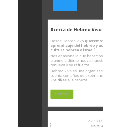
Acerca de Hebreo Vivo
Desde Hebreo Vivo
queremos facilitarte 
aprendizaje del hebreo y acercarte a la
cultura hebrea e israelí
.
Nos apasiona lo que hacemos. Con cada nu
alumno o cliente nuevo, nuestra ilusión se
renueva y se refuerza.
Hebreo Vivo es una organización sólida que
cuenta con años de experiencia… con
Rubé
Freidkes
a la cabeza.
LEER MÁS
AVISO LEGAL
MAPA WEB