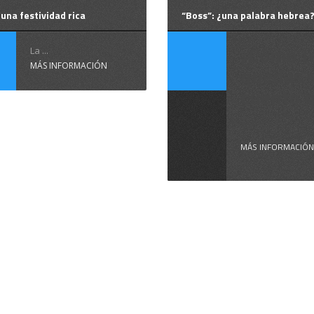
 una festividad rica
“Boss”: ¿una palabra hebrea
¿Cómo t
La ...
MÁS INFORMACIÓN
quedas s
cuento 
...
MÁS INFORMACIÓN