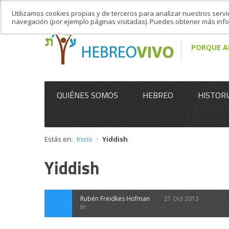
Utilizamos cookies propias y de terceros para analizar nuestros servi
navegación (por ejemplo páginas visitadas). Puedes obtener más in
PORQUE A
QUIÉNES SOMOS
HEBREO
HISTORI
Estás en:
Inicio
·
Yiddish
Yiddish
Rubén Freidkes Hofman
21 Oct 2013
In: