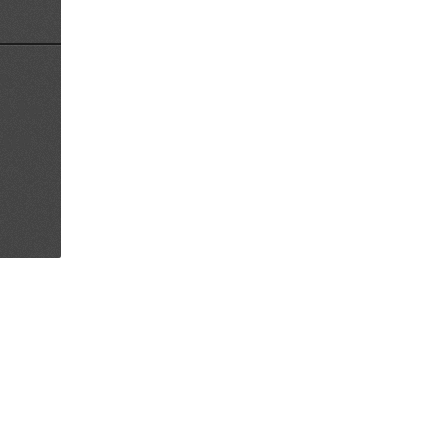
?
e
i te
que