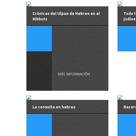
Crónicas del Ulpan de Hebreo en el
Todo l
Kibbutz
judíos
El Ulpan
de Hebreo
en el ...
MÁS INFORMACIÓN
La consulta en hebreo
Recor
Las consultas
están