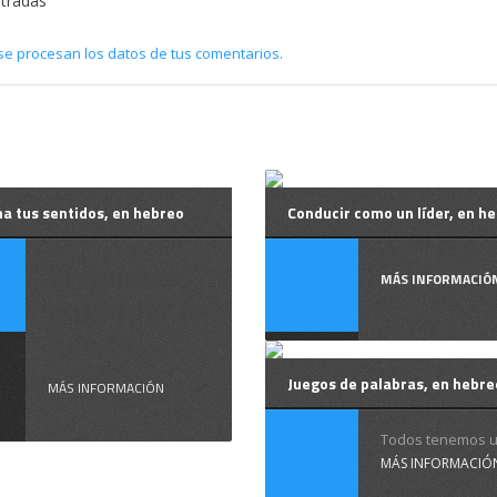
ntradas
e procesan los datos de tus comentarios.
a tus sentidos, en hebreo
Conducir como un líder, en h
Si quieres
MÁS INFORMACIÓ
entender lo
que te ...
Juegos de palabras, en hebre
MÁS INFORMACIÓN
Todos tenemos un
MÁS INFORMACIÓ