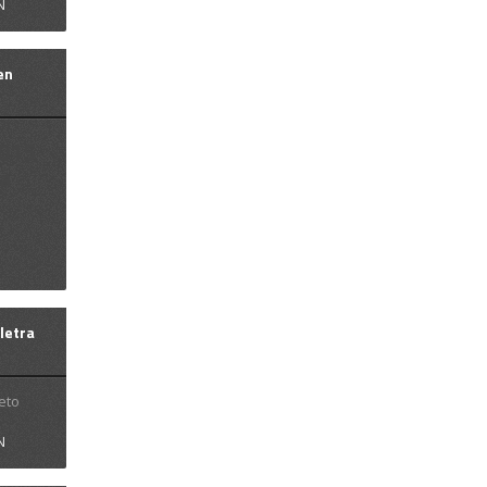
N
en
2015
ta
 letra
beto
N