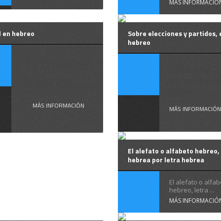
MÁS INFORMACIÓ
l en hebreo
Sobre elecciones y partidos, 
hebreo
El dual en
Este año 
hebreo, ...
se presen
como un ...
MÁS INFORMACIÓN
MÁS INFORMACIÓN
El alefato o alfabeto hebreo,
hebrea por letra hebrea
El alefato o alfa
hebreo, letra ...
MÁS INFORMACIÓ