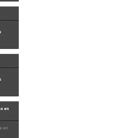
N
N
no en
e en