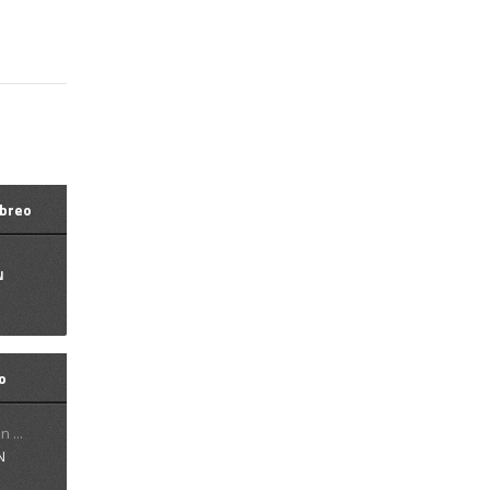
ebreo
N
o
 ...
N