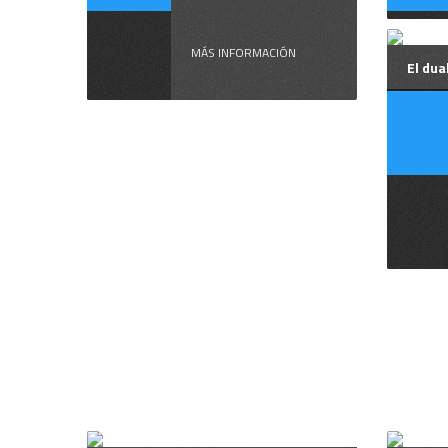
conmocionando
...
MÁS INFORMACIÓN
El dua