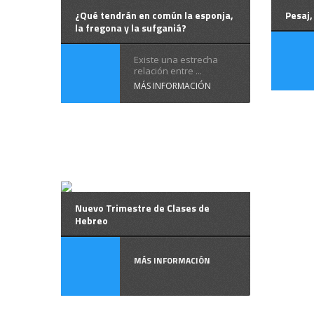
¿Qué tendrán en común la esponja,
Pesaj,
la fregona y la sufganiá?
Existe una estrecha
relación entre ...
MÁS INFORMACIÓN
Nuevo Trimestre de Clases de
Hebreo
MÁS INFORMACIÓN