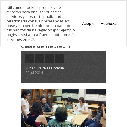
Utilizamos cookies propias y de
terceros para analizar nuestros
servicios y mostrarte publicidad
relacionada con tus preferencias en
Acepto
Rechazar
base a un perfil elaborado a partir de
tus hábitos de navegación (por ejemplo
páginas visitadas). Puedes obtener más
información
AQUÍ
Estás en:
Inicio
·
Clase de Hebreo 1
Clase de Hebreo 1
Rubén Freidkes Hofman
20 Jul 2014
In: