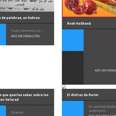
 de palabras, en hebreo
Rosh HaShaná
Todos tenemos un ...
Ros
MÁS INFORMACIÓN
HaSha
Año .
MÁS INFORMA
o que querías saber sobre los
El disfraz de Purim
 en Sefarad
En oportunidade
anteriores ...
Shalom,