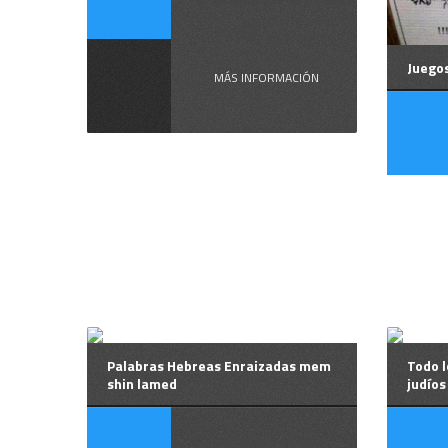
o ...
Juegos
MÁS INFORMACIÓN
Palabras Hebreas Enraizadas mem
Todo l
shin lamed
judíos
Gobernar