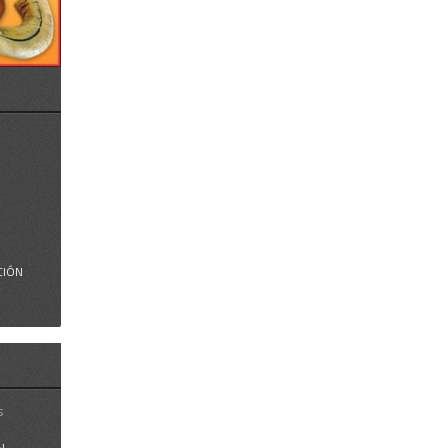
h
ná,
..
CIÓN
s