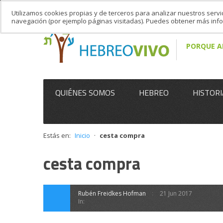
Utilizamos cookies propias y de terceros para analizar nuestros servi
navegación (por ejemplo páginas visitadas). Puedes obtener más in
PORQUE A
QUIÉNES SOMOS
HEBREO
HISTORI
Estás en:
Inicio
·
cesta compra
cesta compra
Rubén Freidkes Hofman
21 Jun 2017
In: