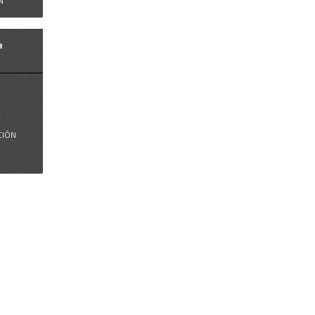
N
e
.
CIÓN