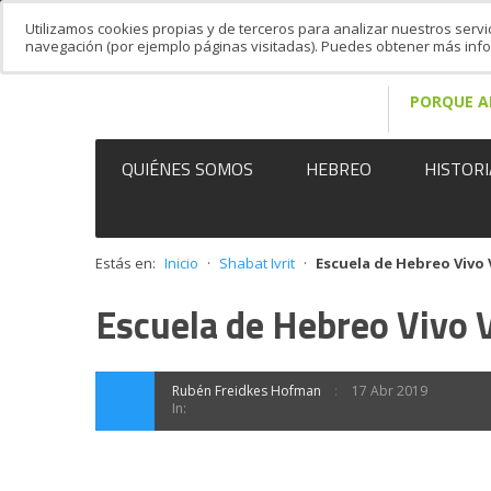
Utilizamos cookies propias y de terceros para analizar nuestros servi
navegación (por ejemplo páginas visitadas). Puedes obtener más in
PORQUE A
QUIÉNES SOMOS
HEBREO
HISTORI
Estás en:
Inicio
·
Shabat Ivrit
·
Escuela de Hebreo Vivo 
Escuela de Hebreo Vivo 
Rubén Freidkes Hofman
17 Abr 2019
In: