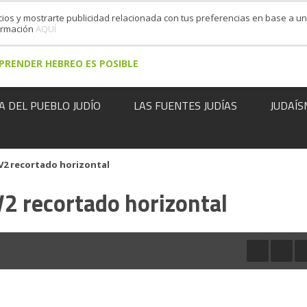
cios y mostrarte publicidad relacionada con tus preferencias en base a un 
formación
AQUÍ
PRENDER HEBREO ES POSIBLE
A DEL PUEBLO JUDÍO
LAS FUENTES JUDÍAS
JUDAÍS
V2 recortado horizontal
V2 recortado horizontal