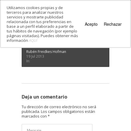
Utilizamos cookies propias y de
terceros para analizar nuestros
servicios y mostrarte publicidad
Estás en:
Inicio
·
¿Quieres bailar danzas
relacionada con tus preferencias en
israelíes?
·
20120726_194947-1170×563
Acepto
Rechazar
base a un perfil elaborado a partir de
20120726_194947-1170×563
tus hábitos de navegación (por ejemplo
páginas visitadas). Puedes obtener más
información
AQUÍ
Rubén Freidkes Hofman
19 Jul 2013
In:
Deja un comentario
Tu dirección de correo electrónico no será
publicada.
Los campos obligatorios están
marcados con
*