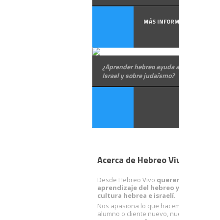
MÁS INFORMACIÓN
¿Aprender hebreo ayuda a saber sobre
Israel y sobre judaísmo?
Acerca de Hebreo Vivo
Desde Hebreo Vivo
queremos facilitart
aprendizaje del hebreo y acercarte a 
cultura hebrea e israelí
.
Nos apasiona lo que hacemos. Con cada
alumno o cliente nuevo, nuestra ilusión 