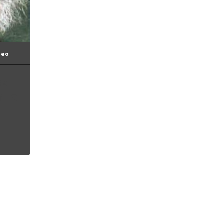
reo
es
 lo