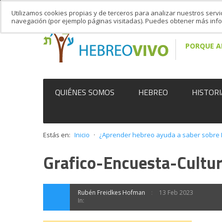
Utilizamos cookies propias y de terceros para analizar nuestros servi
navegación (por ejemplo páginas visitadas). Puedes obtener más in
PORQUE A
QUIÉNES SOMOS
HEBREO
HISTORI
Estás en:
Inicio
·
¿Aprender hebreo ayuda a saber sobre I
Grafico-Encuesta-Cultur
Rubén Freidkes Hofman
13 Feb 2023
In: