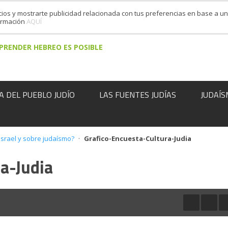
cios y mostrarte publicidad relacionada con tus preferencias en base a un 
formación
AQUÍ
PRENDER HEBREO ES POSIBLE
A DEL PUEBLO JUDÍO
LAS FUENTES JUDÍAS
JUDAÍS
srael y sobre judaísmo?
·
Grafico-Encuesta-Cultura-Judia
a-Judia