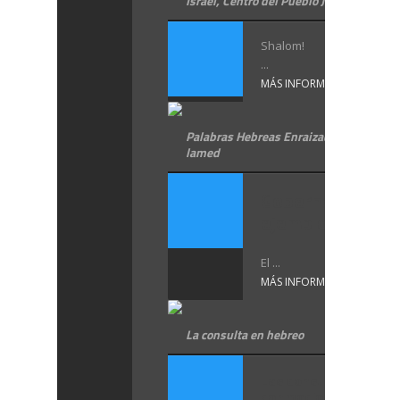
Israel, Centro del Pueblo Judío
Shalom!
...
MÁS INFORMACIÓN
Palabras Hebreas Enraizadas mem shin
lamed
Gobernar dando
ejemplo
El ...
MÁS INFORMACIÓN
La consulta en hebreo
Las consultas están
conmocionando ...