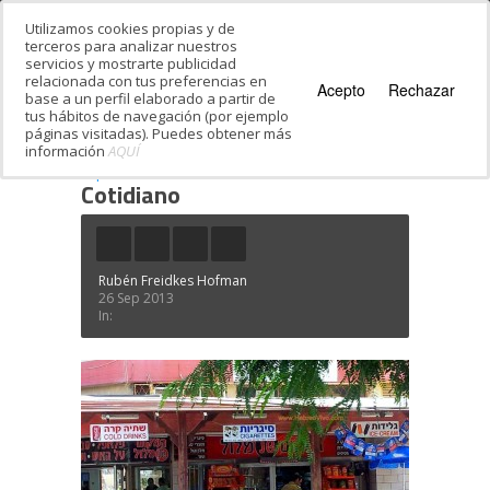
Utilizamos cookies propias y de
terceros para analizar nuestros
servicios y mostrarte publicidad
relacionada con tus preferencias en
Acepto
Rechazar
base a un perfil elaborado a partir de
tus hábitos de navegación (por ejemplo
páginas visitadas). Puedes obtener más
información
AQUÍ
Estás en:
Inicio
·
Hebreo Moderno: La
importancia de lo cotidiano
·
Cotidiano
Cotidiano
Rubén Freidkes Hofman
26 Sep 2013
In: