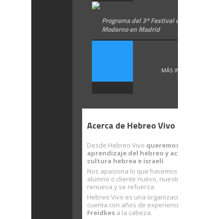
Programa del 3º Festival de Hebreo
Moderno en Madrid
¡Por ...
MÁS INFORMACIÓN
Acerca de Hebreo Vivo
Desde Hebreo Vivo
queremos facilitarte 
aprendizaje del hebreo y acercarte a la
cultura hebrea e israelí
.
Nos apasiona lo que hacemos. Con cada nu
alumno o cliente nuevo, nuestra ilusión se
renueva y se refuerza.
Hebreo Vivo es una organización sólida que
cuenta con años de experiencia… con
Rubé
Freidkes
a la cabeza.