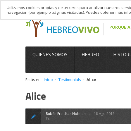
Utilizamos cookies propias y de terceros para analizar nuestros servi
navegación (por ejemplo páginas visitadas). Puedes obtener más in
PORQUE A
QUIÉNES SOMOS
HEBREO
HISTORI
Estás en:
Inicio
·
Testimonials
·
Alice
Alice
Rubén Freidkes Hofman
18 Ago 2015
In: