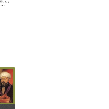
tios, y
más o