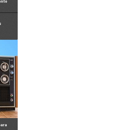
ento
N
para