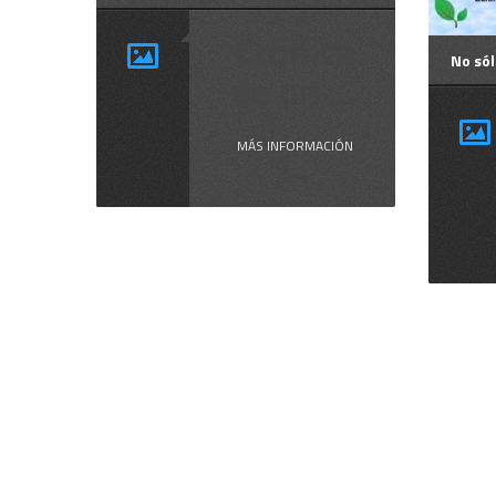
Crónica
No sól
de un ...
MÁS INFORMACIÓN