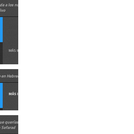
da a los nuevos alumnos de
ivo
Desde Hebreo
Vivo damos la
...
MÁS INFORMACIÓN
o en Hebreo Vivo
MÁS INFORMACIÓN
ue querías saber sobre los
n Sefarad