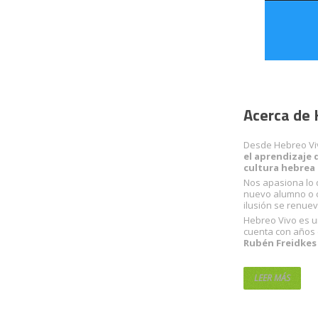
Acerca de 
Desde Hebreo V
el aprendizaje 
cultura hebrea e
Nos apasiona lo
nuevo alumno o c
ilusión se renuev
Hebreo Vivo es u
cuenta con años
Rubén Freidkes
LEER MÁS