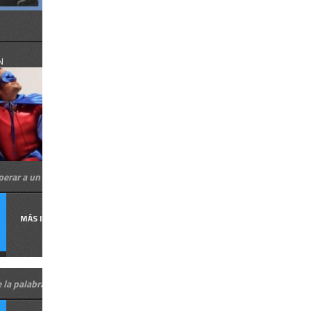
N
erar a un héroe, en hebreo
MÁS INFORMACIÓN
e la palabra IVRIT hebreo