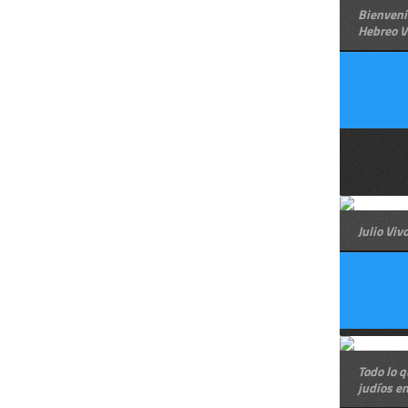
Bienveni
Hebreo V
Julio Viv
Todo lo q
judíos e