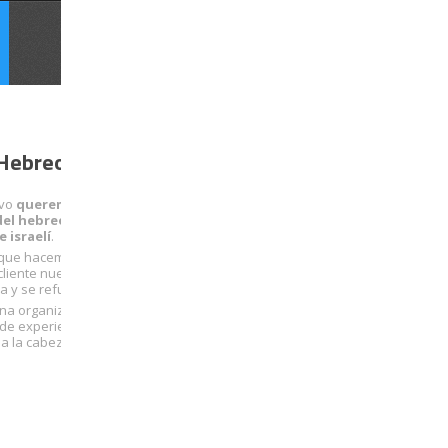
Hebreo Vivo
ivo
queremos facilitarte
del hebreo y acercarte a la
 israelí
.
 que hacemos. Con cada
liente nuevo, nuestra
a y se refuerza.
na organización sólida que
 de experiencia… con
a la cabeza.