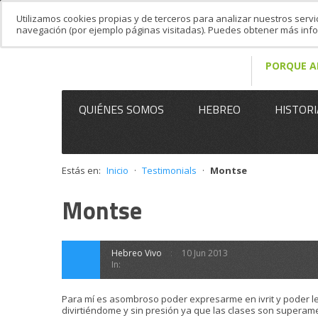
Utilizamos cookies propias y de terceros para analizar nuestros servi
navegación (por ejemplo páginas visitadas). Puedes obtener más in
PORQUE A
QUIÉNES SOMOS
HEBREO
HISTORI
Estás en:
Inicio
·
Testimonials
·
Montse
Montse
Hebreo Vivo
10 Jun 2013
In:
Para mí es asombroso poder expresarme en ivrit y poder l
divirtiéndome y sin presión ya que las clases son superam