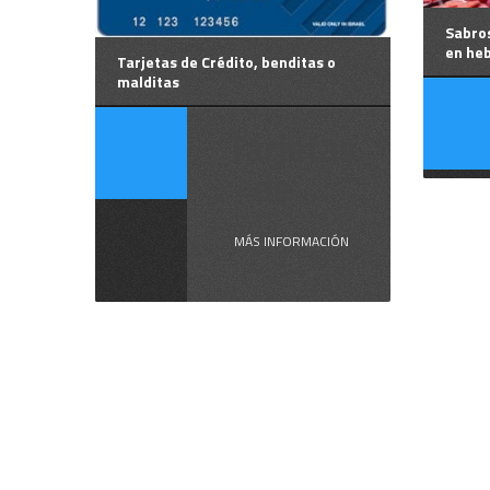
Sabro
en he
Tarjetas de Crédito, benditas o
malditas
Tarjetas
de ...
MÁS INFORMACIÓN