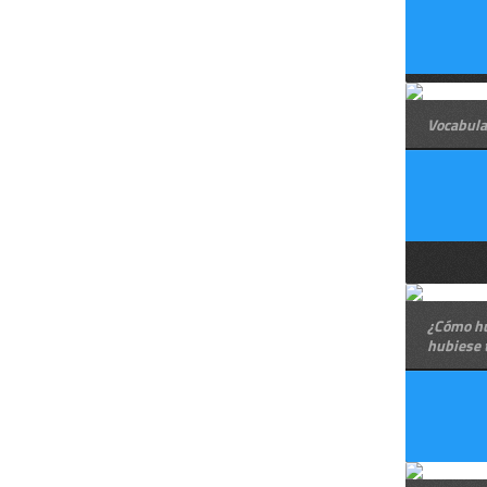
Vocabula
¿Cómo hu
hubiese 