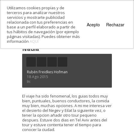
Utilizamos cookies propias y de
terceros para analizar nuestros
servicios y mostrarte publicidad
relacionada con tus preferencias en
Acepto
Rechazar
base a un perfil elaborado a partir de
tus hábitos de navegación (por ejemplo
páginas visitadas). Puedes obtener más
información
AQUÍ
Estás en:
Inicio
·
Testimonials
·
Nadia
Nadia
Rubén Freidkes Hofman
18 Ago 2015
In:
El viaje ha sido fenomenal, los guias todos muy
bien, puntuales, buenos conductores, la comida
muy bien, muchas opciones. A mi me interesa ver
el desierto del Negev y Eilat la siguiente vez, o
tener la opcion añadir otro tour pequeno
despues. Estuve dos dias en Tel Aviv antes del
tour y estuve contenta tener el tiempo para
conocer la ciudad.