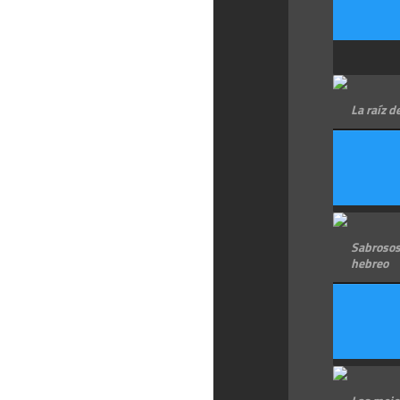
La raíz d
Sabrosos
hebreo