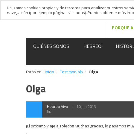
Utilizamos cookies propias y de terceros para analizar nuestros servi
navegación (por ejemplo páginas visitadas). Puedes obtener más in
PORQUE A
QUIÉNES SOMOS
HEBREO
HISTORI
Estás en:
Inicio
·
Testimonials
·
Olga
Olga
Hebreo Vivo
10 Jun 2013
In:
¡El próximo viaje a Toledo!! Muchas gracias, lo pasamos mu