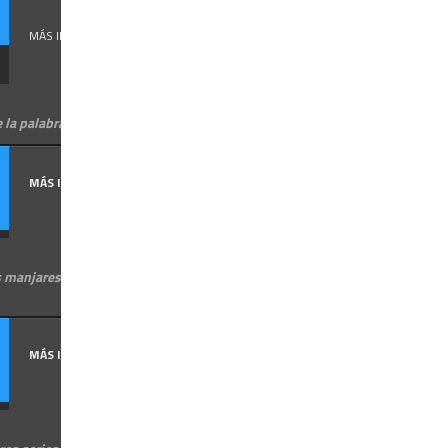
MÁS INFORMACIÓN
e la palabra IVRIT hebreo
MÁS INFORMACIÓN
 manjares de buen gusto, en
MÁS INFORMACIÓN