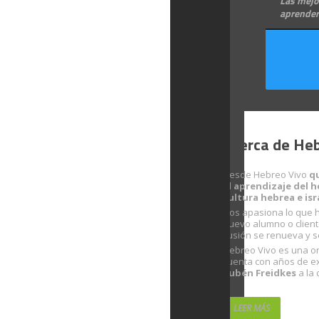
Las mejor
aprender
Acerca de Heb
Desde Hebreo Vivo
q
el aprendizaje del h
cultura hebrea e isr
Nos apasiona lo que 
nuevo alumno o clien
ilusión se renueva y s
Hebreo Vivo es una or
cuenta con años de e
Rubén Freidkes
a la 
LEER MÁS