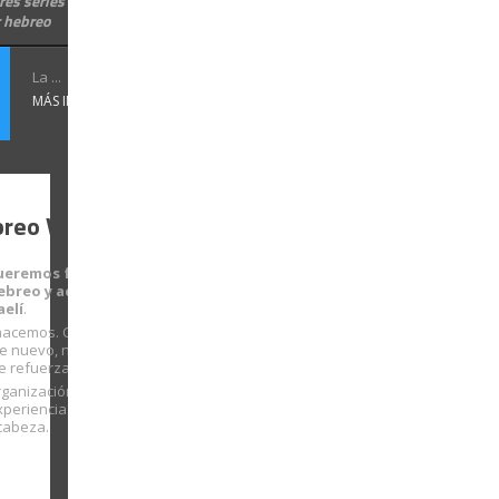
es series israelíes para
 hebreo
La ...
MÁS INFORMACIÓN
reo Vivo
ueremos facilitarte
ebreo y acercarte a la
aelí
.
hacemos. Con cada
te nuevo, nuestra
e refuerza.
ganización sólida que
xperiencia… con
cabeza.