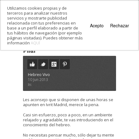
Utilizamos cookies propias y de
terceros para analizar nuestros
servicios y mostrarte publicidad
relacionada con tus preferencias en
Acepto
Rechazar
base a un perfil elaborado a partir de
tus hábitos de navegación (por ejemplo
páginas visitadas). Puedes obtener más
información
AQUÍ
Estás en:
Inicio
·
Testimonials
·
Pilar
Pilar
Hebreo Vivo
10 Jun 2013
In:
Les aconsejo que si disponen de unas horas se
apunten en Ivrit Madrid, merece la pena.
Casi sin esfuerzo, poco a poco, en un ambiente
relajado y agradable, te vas introduciendo en el
conocimiento del hebreo.
No necesitas pensar mucho, sólo dejar tu mente