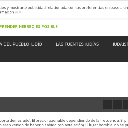
cios y mostrarte publicidad relacionada con tus preferencias en base a un 
formación
AQUÍ
PRENDER HEBREO ES POSIBLE
A DEL PUEBLO JUDÍO
LAS FUENTES JUDÍAS
JUDAÍS
porta demasiado). El precio razonable dependiendo de la frecuencia. El p
eran venido de haberlo sabido con antelación). El lugar horrible, no se 