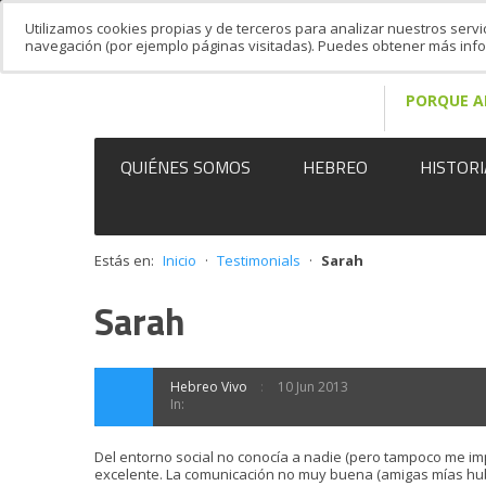
Utilizamos cookies propias y de terceros para analizar nuestros servi
navegación (por ejemplo páginas visitadas). Puedes obtener más in
PORQUE A
QUIÉNES SOMOS
HEBREO
HISTORI
Estás en:
Inicio
·
Testimonials
·
Sarah
Sarah
Hebreo Vivo
10 Jun 2013
In:
Del entorno social no conocía a nadie (pero tampoco me im
excelente. La comunicación no muy buena (amigas mías hubi