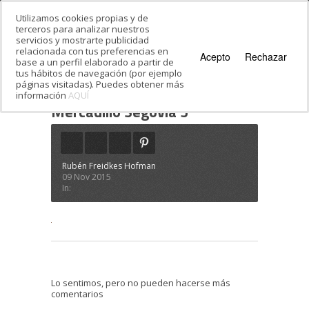
Utilizamos cookies propias y de
terceros para analizar nuestros
servicios y mostrarte publicidad
relacionada con tus preferencias en
Acepto
Rechazar
base a un perfil elaborado a partir de
tus hábitos de navegación (por ejemplo
páginas visitadas). Puedes obtener más
información
AQUÍ
Estás en:
Inicio
·
Mercadillo Segovia 5
Mercadillo Segovia 5
Rubén Freidkes Hofman
09 Nov 2015
In:
Lo sentimos, pero no pueden hacerse más
comentarios