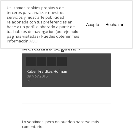
Utilizamos cookies propias y de
terceros para analizar nuestros
servicios y mostrarte publicidad
relacionada con tus preferencias en
Acepto
Rechazar
base a un perfil elaborado a partir de
tus hábitos de navegación (por ejemplo
páginas visitadas). Puedes obtener más
información
AQUÍ
Estás en:
Inicio
·
Mercadillo Segovia 7
Mercadillo Segovia 7
Rubén Freidkes Hofman
09 Nov 2015
In:
Lo sentimos, pero no pueden hacerse más
comentarios