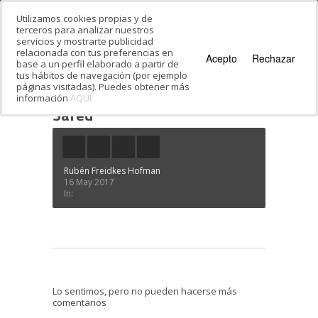
Utilizamos cookies propias y de
terceros para analizar nuestros
servicios y mostrarte publicidad
relacionada con tus preferencias en
Acepto
Rechazar
base a un perfil elaborado a partir de
tus hábitos de navegación (por ejemplo
páginas visitadas). Puedes obtener más
información
AQUÍ
Estás en:
Inicio
·
Safed
Safed
Rubén Freidkes Hofman
16 May 2017
In:
Lo sentimos, pero no pueden hacerse más
comentarios