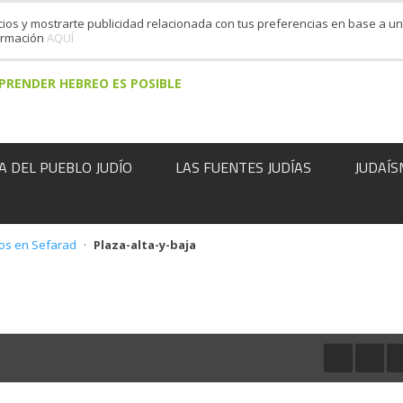
cios y mostrarte publicidad relacionada con tus preferencias en base a un 
formación
AQUÍ
PRENDER HEBREO ES POSIBLE
A DEL PUEBLO JUDÍO
LAS FUENTES JUDÍAS
JUDAÍS
íos en Sefarad
·
Plaza-alta-y-baja