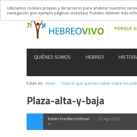
Utilizamos cookies propias y de terceros para analizar nuestros servi
navegación (por ejemplo páginas visitadas). Puedes obtener más in
PORQUE A
QUIÉNES SOMOS
HEBREO
HISTORI
Estás en:
Inicio
·
Todo lo que querías saber sobre los jud
Plaza-alta-y-baja
Rubén Freidkes Hofman
22 Ago 2022
In: