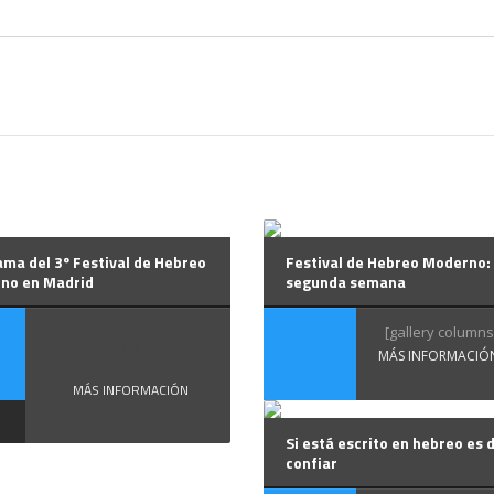
ma del 3º Festival de Hebreo
Festival de Hebreo Moderno:
no en Madrid
segunda semana
¡Por ...
[gallery columns=
MÁS INFORMACIÓ
MÁS INFORMACIÓN
Si está escrito en hebreo es 
confiar