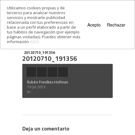
Utilizamos cookies propias y de
terceros para analizar nuestros
servicios y mostrarte publicidad
relacionada con tus preferencias en
Acepto
Rechazar
base a un perfil elaborado a partir de
tus hábitos de navegación (por ejemplo
páginas visitadas). Puedes obtener más
información
AQUÍ
Estás en:
Inicio
·
¿Te gusta cantar…? ¡Aprende y
disfruta del hebreo cantando!
·
20120710_191356
20120710_191356
Rubén Freidkes Hofman
19 Jul 2013
In:
Deja un comentario