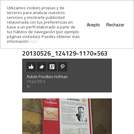
Utilizamos cookies propias y de
terceros para analizar nuestros
servicios y mostrarte publicidad
relacionada con tus preferencias en
Acepto
Rechazar
base a un perfil elaborado a partir de
tus hábitos de navegación (por ejemplo
páginas visitadas). Puedes obtener más
información
AQUÍ
Estás en:
Inicio
·
La Judería de Córdoba
·
20130526_124129-1170×563
20130526_124129-1170×563
Rubén Freidkes Hofman
19 Jul 2013
In: