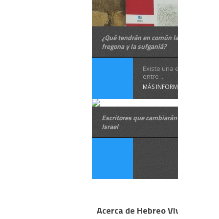
¿Qué tendrán en común la esponja, la
fregona y la sufganiá?
Existe una estrecha relac
entre ...
MÁS INFORMACIÓN
Escritores que cambiarán tu forma de v
Israel
Acerca de Hebreo Vivo