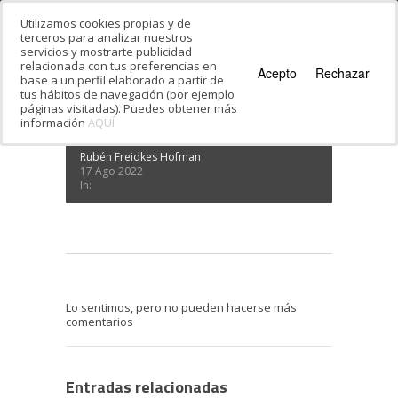
Utilizamos cookies propias y de
terceros para analizar nuestros
servicios y mostrarte publicidad
Estás en:
Inicio
·
El sionismo y el hebreo, una
relacionada con tus preferencias en
relación con final feliz
·
Plato-de-Shabat
Acepto
Rechazar
base a un perfil elaborado a partir de
Plato-de-Shabat
tus hábitos de navegación (por ejemplo
páginas visitadas). Puedes obtener más
información
AQUÍ
Rubén Freidkes Hofman
17 Ago 2022
In:
Lo sentimos, pero no pueden hacerse más
comentarios
Entradas relacionadas