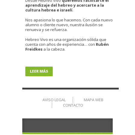
Desde Hebreo Vivo
queremos facilitarte el
aprendizaje del hebreo y acercarte a la
cultura hebrea e israelí
.
Nos apasiona lo que hacemos. Con cada nuevo
alumno o cliente nuevo, nuestra ilusión se
renueva y se refuerza.
Hebreo Vivo es una organización sólida que
cuenta con años de experiencia… con
Rubén
Freidkes
a la cabeza.
LEER MÁS
AVISO LEGAL
MAPA WEB
CONTACTO