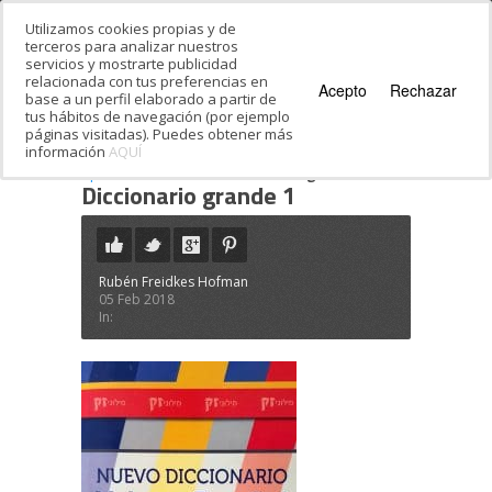
Utilizamos cookies propias y de
terceros para analizar nuestros
servicios y mostrarte publicidad
relacionada con tus preferencias en
Acepto
Rechazar
base a un perfil elaborado a partir de
tus hábitos de navegación (por ejemplo
páginas visitadas). Puedes obtener más
información
AQUÍ
Estás en:
Inicio
·
Los mejores libros para
aprender hebreo
·
Diccionario grande 1
Diccionario grande 1
Rubén Freidkes Hofman
05 Feb 2018
In: