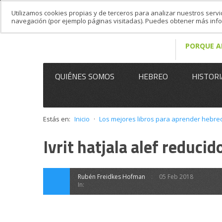
Utilizamos cookies propias y de terceros para analizar nuestros servi
navegación (por ejemplo páginas visitadas). Puedes obtener más in
PORQUE A
QUIÉNES SOMOS
HEBREO
HISTORI
Estás en:
Inicio
·
Los mejores libros para aprender hebre
Ivrit hatjala alef reducid
Rubén Freidkes Hofman
05 Feb 2018
In: